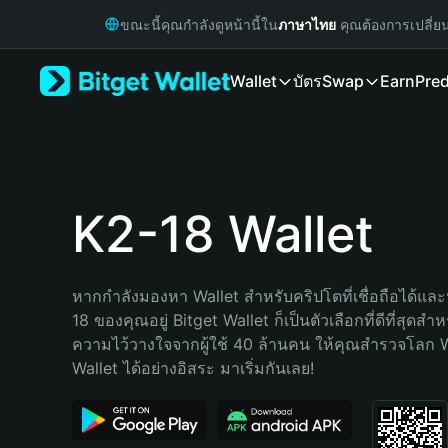
English
ขณะนี้คุณกำลังดูหน้านี้ใน
ภาษาไทย
คุณต้องการเปลี่ย
日本語
Tiếng Việt
Wallet
บัตร
Swap
Earn
Pred
Русский
Español (Latinoamérica)
Türkçe
Italiano
Français
Deutsch
K2-18 Wallet
简体中文
繁體中文
Português (Portugal)
หากกำลังมองหา Wallet สำหรับคริปโตที่เชื่อถือได้และ
Bahasa Indonesia
18 ของคุณอยู่ Bitget Wallet ก็เป็นตัวเลือกที่ดีที่สุดสำห
ภาษาไทย
ความไว้วางใจจากผู้ใช้ 40 ล้านคน ให้คุณสำรวจโลก 
हिन्दी
Wallet ได้อย่างอิสระ มาเริ่มกันเลย!
বাংলা
Español
Português (Brasil)
Español (Argentina)