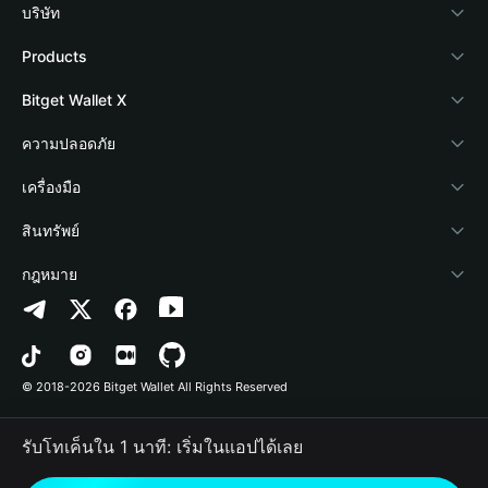
บริษัท
เกี่ยวกับ Bitget Wallet
Products
Blog
Crypto Card
Bitget Wallet X
Academy
Stablecoin Earn
นักพัฒนา
ความปลอดภัย
ข่าวสารด้านคริปโต
Payfi Crypto
เชื่อมต่อ Wallet
Protection Fund
เครื่องมือ
ศูนย์ช่วยเหลือ
Crypto Swap API
Bitget Wallet Pay
เทคโนโลยีความปลอดภัย
ซื้อคริปโต
สินทรัพย์
ติดต่อเรา
Altcoin Season Index
ลิสต์โปรเจกต์
การตรวจจับการอนุญาต
Arbitrum
กฎหมาย
ทรัพยากรข้อมูลของแบรนด์
Prediction Markets
การตรวจจับสัญญา
Avalanche
นโยบายความเป็นส่วนตัว
อาชีพ
DApp
การโอนเป็นชุด
Bitcoin
ข้อตกลงในการใช้บริการ
© 2018-2026 Bitget Wallet All Rights Reserved
การยืนยันช่องทางอย่างเป็นทางการ
Trade
BNB Chain
Risk Disclosure
รับโทเค็นใน 1 นาที: เริ่มในแอปได้เลย
RWA
Polygon