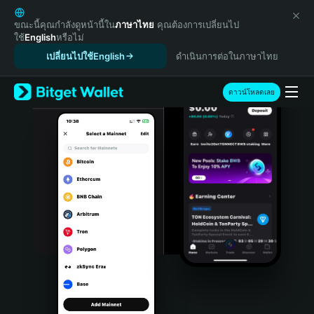
English
日本語
ขณะนี้คุณกำลังดูหน้านี้ใน
ภาษาไทย
คุณต้องการเปลี่ยนไป
ใช้
English
หรือไม่
Tiếng Việt
เปลี่ยนไปใช้English
ดำเนินการต่อในภาษาไทย
Русский
Español (Latinoamérica)
Türkçe
ดาวน์โหลดเลย
Italiano
Français
Deutsch
简体中文
繁體中文
Português (Portugal)
Bahasa Indonesia
ภาษาไทย
हिन्दी
বাংলা
Español
Português (Brasil)
Español (Argentina)