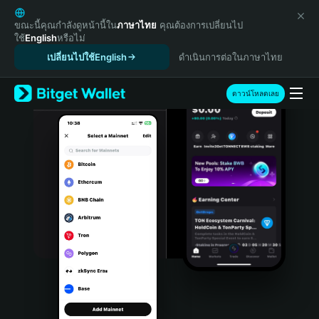
English
日本語
ขณะนี้คุณกำลังดูหน้านี้ใน
ภาษาไทย
คุณต้องการเปลี่ยนไป
ใช้
English
หรือไม่
Tiếng Việt
เปลี่ยนไปใช้English
ดำเนินการต่อในภาษาไทย
Русский
Español (Latinoamérica)
Türkçe
ดาวน์โหลดเลย
Italiano
Français
Deutsch
简体中文
繁體中文
Português (Portugal)
Bahasa Indonesia
ภาษาไทย
हिन्दी
বাংলা
Español
Português (Brasil)
Español (Argentina)