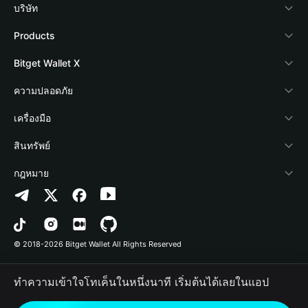
บริษัท
เกี่ยวกับ Bitget Wallet
Products
Blog
Crypto Card
Bitget Wallet X
Academy
Stablecoin Earn
นักพัฒนา
ความปลอดภัย
ข่าวสารด้านคริปโต
Payfi Crypto
เชื่อมต่อ Wallet
Protection Fund
เครื่องมือ
ศูนย์ช่วยเหลือ
Crypto Swap API
Bitget Wallet Pay
เทคโนโลยีความปลอดภัย
ซื้อคริปโต
สินทรัพย์
ติดต่อเรา
Altcoin Season Index
ลิสต์โปรเจกต์
การตรวจจับการอนุญาต
Arbitrum
กฎหมาย
ทรัพยากรข้อมูลของแบรนด์
Prediction Markets
การตรวจจับสัญญา
Avalanche
นโยบายความเป็นส่วนตัว
อาชีพ
DApp
การโอนเป็นชุด
Bitcoin
ข้อตกลงในการใช้บริการ
© 2018-2026 Bitget Wallet All Rights Reserved
การยืนยันช่องทางอย่างเป็นทางการ
Trade
BNB Chain
Risk Disclosure
ทำความเข้าใจโทเค็นในหนึ่งนาที เริ่มต้นได้เลยในแอป
RWA
Polygon