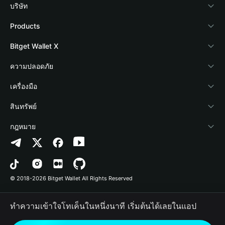
บริษัท
เกี่ยวกับ Bitget Wallet
Products
Blog
Crypto Card
Bitget Wallet X
Academy
Stablecoin Earn
นักพัฒนา
ความปลอดภัย
ข่าวสารด้านคริปโต
Payfi Crypto
เชื่อมต่อ Wallet
Protection Fund
เครื่องมือ
ศูนย์ช่วยเหลือ
Crypto Swap API
Bitget Wallet Pay
เทคโนโลยีความปลอดภัย
ซื้อคริปโต
สินทรัพย์
ติดต่อเรา
Altcoin Season Index
ลิสต์โปรเจกต์
การตรวจจับการอนุญาต
Arbitrum
กฎหมาย
ทรัพยากรข้อมูลของแบรนด์
Prediction Markets
การตรวจจับสัญญา
Avalanche
นโยบายความเป็นส่วนตัว
อาชีพ
DApp
การโอนเป็นชุด
Bitcoin
ข้อตกลงในการใช้บริการ
© 2018-2026 Bitget Wallet All Rights Reserved
การยืนยันช่องทางอย่างเป็นทางการ
Trade
BNB Chain
Risk Disclosure
ทำความเข้าใจโทเค็นในหนึ่งนาที เริ่มต้นได้เลยในแอป
RWA
Polygon