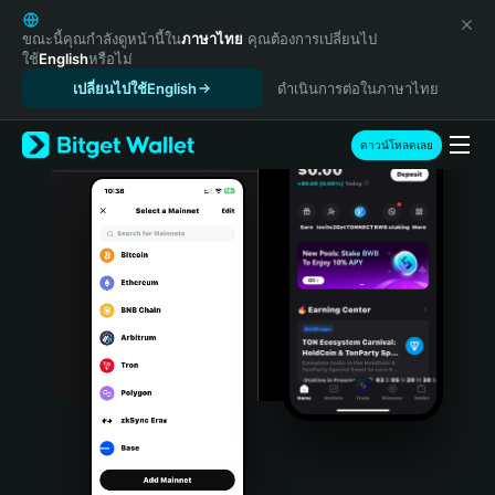
English
日本語
ขณะนี้คุณกำลังดูหน้านี้ใน
ภาษาไทย
คุณต้องการเปลี่ยนไป
ใช้
English
หรือไม่
Tiếng Việt
เปลี่ยนไปใช้English
ดำเนินการต่อในภาษาไทย
Русский
Español (Latinoamérica)
Türkçe
ดาวน์โหลดเลย
Italiano
Français
Deutsch
简体中文
繁體中文
Português (Portugal)
Bahasa Indonesia
ภาษาไทย
हिन्दी
বাংলা
Español
Português (Brasil)
Español (Argentina)