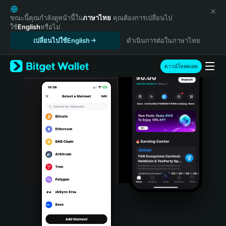
English
日本語
ขณะนี้คุณกำลังดูหน้านี้ใน
ภาษาไทย
คุณต้องการเปลี่ยนไป
ใช้
English
หรือไม่
Tiếng Việt
เปลี่ยนไปใช้English
ดำเนินการต่อในภาษาไทย
Русский
Español (Latinoamérica)
Türkçe
ดาวน์โหลดเลย
Italiano
Français
Deutsch
简体中文
繁體中文
Português (Portugal)
Bahasa Indonesia
ภาษาไทย
हिन्दी
বাংলা
Español
Português (Brasil)
Español (Argentina)