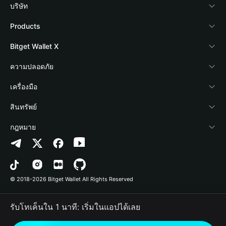
บริษัท
เกี่ยวกับ Bitget Wallet
Products
Blog
Crypto Card
Bitget Wallet X
Academy
Stablecoin Earn
นักพัฒนา
ความปลอดภัย
ข่าวสารด้านคริปโต
Payfi Crypto
เชื่อมต่อ Wallet
Protection Fund
เครื่องมือ
ศูนย์ช่วยเหลือ
Crypto Swap API
Bitget Wallet Pay
เทคโนโลยีความปลอดภัย
ซื้อคริปโต
สินทรัพย์
ติดต่อเรา
Altcoin Season Index
ลิสต์โปรเจกต์
การตรวจจับการอนุญาต
Arbitrum
กฎหมาย
ทรัพยากรข้อมูลของแบรนด์
Prediction Markets
การตรวจจับสัญญา
Avalanche
นโยบายความเป็นส่วนตัว
อาชีพ
DApp
การโอนเป็นชุด
Bitcoin
ข้อตกลงในการใช้บริการ
© 2018-2026 Bitget Wallet All Rights Reserved
การยืนยันช่องทางอย่างเป็นทางการ
Trade
BNB Chain
Risk Disclosure
รับโทเค็นใน 1 นาที: เริ่มในแอปได้เลย
RWA
Polygon