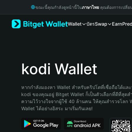
English
ขณะนี้คุณกำลังดูหน้านี้ใน
ภาษาไทย
คุณต้องการเปลี่ย
日本語
Tiếng Việt
Wallet
บัตร
Swap
Earn
Pred
Русский
Español (Latinoamérica)
Türkçe
Italiano
Français
Deutsch
kodi Wallet
简体中文
繁體中文
Português (Portugal)
หากกำลังมองหา Wallet สำหรับคริปโตที่เชื่อถือได้และป
Bahasa Indonesia
kodi ของคุณอยู่ Bitget Wallet ก็เป็นตัวเลือกที่ดีที่สุด
ภาษาไทย
ความไว้วางใจจากผู้ใช้ 40 ล้านคน ให้คุณสำรวจโลก 
हिन्दी
Wallet ได้อย่างอิสระ มาเริ่มกันเลย!
বাংলা
Español
Português (Brasil)
Español (Argentina)