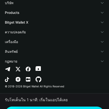
บริษัท
เกี่ยวกับ Bitget Wallet
Products
Blog
Crypto Card
Bitget Wallet X
Academy
Stablecoin Earn
นักพัฒนา
ความปลอดภัย
ข่าวสารด้านคริปโต
Payfi Crypto
เชื่อมต่อ Wallet
Protection Fund
เครื่องมือ
ศูนย์ช่วยเหลือ
Crypto Swap API
Bitget Wallet Pay
เทคโนโลยีความปลอดภัย
ซื้อคริปโต
สินทรัพย์
ติดต่อเรา
Altcoin Season Index
ลิสต์โปรเจกต์
การตรวจจับการอนุญาต
Arbitrum
กฎหมาย
ทรัพยากรข้อมูลของแบรนด์
Prediction Markets
การตรวจจับสัญญา
Avalanche
นโยบายความเป็นส่วนตัว
อาชีพ
DApp
การโอนเป็นชุด
Bitcoin
ข้อตกลงในการใช้บริการ
© 2018-2026 Bitget Wallet All Rights Reserved
การยืนยันช่องทางอย่างเป็นทางการ
Trade
BNB Chain
Risk Disclosure
รับโทเค็นใน 1 นาที: เริ่มในแอปได้เลย
RWA
Polygon