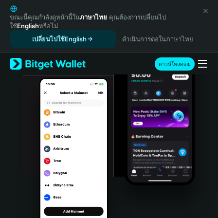
English
日本語
ขณะนี้คุณกำลังดูหน้านี้ใน
ภาษาไทย
คุณต้องการเปลี่ยนไป
ใช้
English
หรือไม่
Tiếng Việt
เปลี่ยนไปใช้English
ดำเนินการต่อในภาษาไทย
Русский
Español (Latinoamérica)
Türkçe
ดาวน์โหลดเลย
Italiano
Français
Deutsch
简体中文
繁體中文
Português (Portugal)
Bahasa Indonesia
ภาษาไทย
हिन्दी
বাংলা
Español
Português (Brasil)
Español (Argentina)