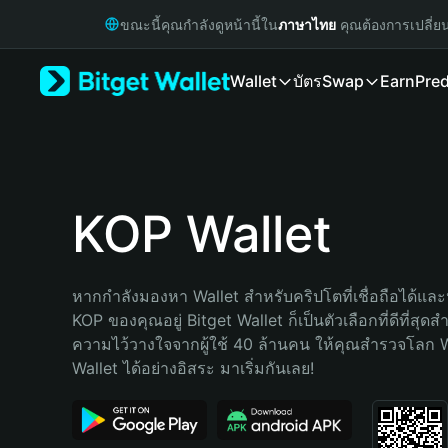
English
ขณะนี้คุณกำลังดูหน้านี้ใน
ภาษาไทย
คุณต้องการเปลี่ย
日本語
Tiếng Việt
Wallet
บัตร
Swap
Earn
Pred
Русский
Español (Latinoamérica)
Türkçe
Italiano
Français
Deutsch
KOP Wallet
简体中文
繁體中文
Português (Portugal)
หากกำลังมองหา Wallet สำหรับคริปโตที่เชื่อถือได้และป
Bahasa Indonesia
KOP ของคุณอยู่ Bitget Wallet ก็เป็นตัวเลือกที่ดีที่สุดส
ภาษาไทย
ความไว้วางใจจากผู้ใช้ 40 ล้านคน ให้คุณสำรวจโลก 
हिन्दी
Wallet ได้อย่างอิสระ มาเริ่มกันเลย!
বাংলা
Español
Português (Brasil)
Español (Argentina)