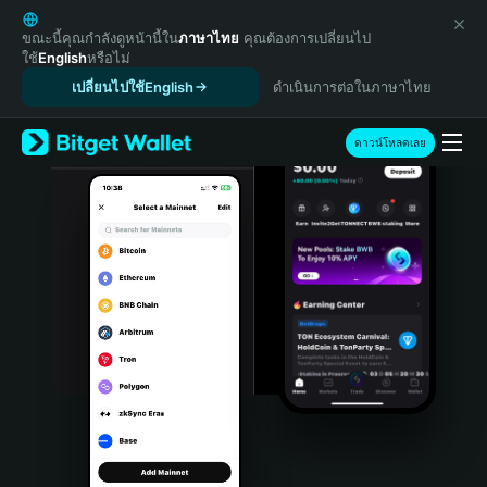
English
日本語
ขณะนี้คุณกำลังดูหน้านี้ใน
ภาษาไทย
คุณต้องการเปลี่ยนไป
ใช้
English
หรือไม่
Tiếng Việt
เปลี่ยนไปใช้English
ดำเนินการต่อในภาษาไทย
Русский
Español (Latinoamérica)
Türkçe
ดาวน์โหลดเลย
Italiano
Français
Deutsch
简体中文
繁體中文
Português (Portugal)
Bahasa Indonesia
ภาษาไทย
हिन्दी
বাংলা
Español
Português (Brasil)
Español (Argentina)