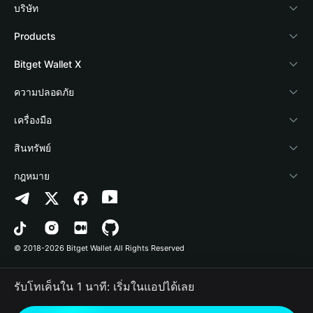
บริษัท
เกี่ยวกับ Bitget Wallet
Products
Blog
Crypto Card
Bitget Wallet X
Academy
Stablecoin Earn
นักพัฒนา
ความปลอดภัย
ข่าวสารด้านคริปโต
Payfi Crypto
เชื่อมต่อ Wallet
Protection Fund
เครื่องมือ
ศูนย์ช่วยเหลือ
Crypto Swap API
Bitget Wallet Pay
เทคโนโลยีความปลอดภัย
ซื้อคริปโต
สินทรัพย์
ติดต่อเรา
Altcoin Season Index
ลิสต์โปรเจกต์
การตรวจจับการอนุญาต
Arbitrum
กฎหมาย
ทรัพยากรข้อมูลของแบรนด์
Prediction Markets
การตรวจจับสัญญา
Avalanche
นโยบายความเป็นส่วนตัว
อาชีพ
DApp
การโอนเป็นชุด
Bitcoin
ข้อตกลงในการใช้บริการ
© 2018-2026 Bitget Wallet All Rights Reserved
การยืนยันช่องทางอย่างเป็นทางการ
Trade
BNB Chain
Risk Disclosure
รับโทเค็นใน 1 นาที: เริ่มในแอปได้เลย
RWA
Polygon