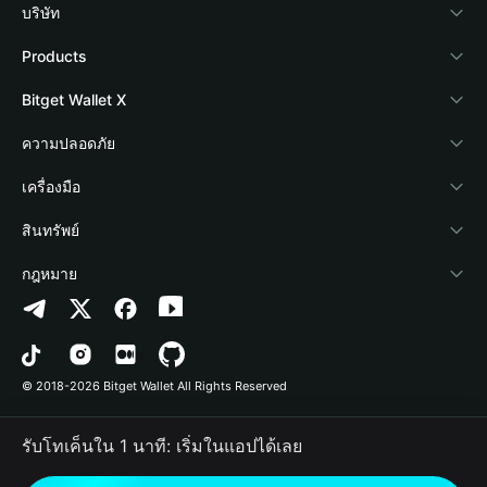
บริษัท
เกี่ยวกับ Bitget Wallet
Products
Blog
Crypto Card
Bitget Wallet X
Academy
Stablecoin Earn
นักพัฒนา
ความปลอดภัย
ข่าวสารด้านคริปโต
Payfi Crypto
เชื่อมต่อ Wallet
Protection Fund
เครื่องมือ
ศูนย์ช่วยเหลือ
Crypto Swap API
Bitget Wallet Pay
เทคโนโลยีความปลอดภัย
ซื้อคริปโต
สินทรัพย์
ติดต่อเรา
Altcoin Season Index
ลิสต์โปรเจกต์
การตรวจจับการอนุญาต
Arbitrum
กฎหมาย
ทรัพยากรข้อมูลของแบรนด์
Prediction Markets
การตรวจจับสัญญา
Avalanche
นโยบายความเป็นส่วนตัว
อาชีพ
DApp
การโอนเป็นชุด
Bitcoin
ข้อตกลงในการใช้บริการ
© 2018-2026 Bitget Wallet All Rights Reserved
การยืนยันช่องทางอย่างเป็นทางการ
Trade
BNB Chain
Risk Disclosure
รับโทเค็นใน 1 นาที: เริ่มในแอปได้เลย
RWA
Polygon