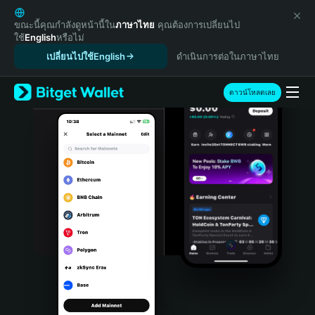
English
日本語
ขณะนี้คุณกำลังดูหน้านี้ใน
ภาษาไทย
คุณต้องการเปลี่ยนไป
ใช้
English
หรือไม่
Tiếng Việt
เปลี่ยนไปใช้English
ดำเนินการต่อในภาษาไทย
Русский
Español (Latinoamérica)
Türkçe
ดาวน์โหลดเลย
Italiano
Français
Deutsch
简体中文
繁體中文
Português (Portugal)
Bahasa Indonesia
ภาษาไทย
हिन्दी
বাংলা
Español
Português (Brasil)
Español (Argentina)