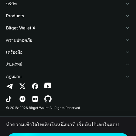
บริษัท
เกี่ยวกับ Bitget Wallet
Products
Blog
Crypto Card
Bitget Wallet X
Academy
Stablecoin Earn
นักพัฒนา
ความปลอดภัย
ข่าวสารด้านคริปโต
Payfi Crypto
เชื่อมต่อ Wallet
Protection Fund
เครื่องมือ
ศูนย์ช่วยเหลือ
Crypto Swap API
Bitget Wallet Pay
เทคโนโลยีความปลอดภัย
ซื้อคริปโต
สินทรัพย์
ติดต่อเรา
Altcoin Season Index
ลิสต์โปรเจกต์
การตรวจจับการอนุญาต
Arbitrum
กฎหมาย
ทรัพยากรข้อมูลของแบรนด์
Prediction Markets
การตรวจจับสัญญา
Avalanche
นโยบายความเป็นส่วนตัว
อาชีพ
DApp
การโอนเป็นชุด
Bitcoin
ข้อตกลงในการใช้บริการ
© 2018-2026 Bitget Wallet All Rights Reserved
การยืนยันช่องทางอย่างเป็นทางการ
Trade
BNB Chain
Risk Disclosure
ทำความเข้าใจโทเค็นในหนึ่งนาที เริ่มต้นได้เลยในแอป
RWA
Polygon