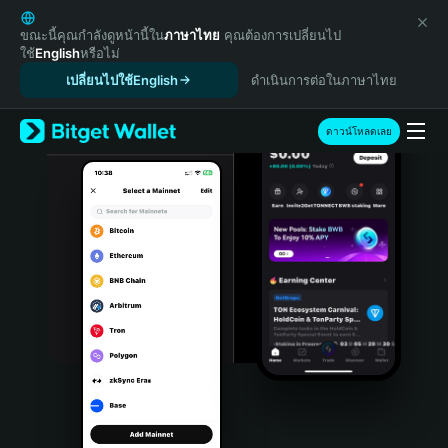
English
日本語
ขณะนี้คุณกำลังดูหน้านี้ใน
ภาษาไทย
คุณต้องการเปลี่ยนไป
ใช้
English
หรือไม่
Tiếng Việt
เปลี่ยนไปใช้English
ดำเนินการต่อในภาษาไทย
Русский
Español (Latinoamérica)
Türkçe
ดาวน์โหลดเลย
Italiano
Français
Deutsch
简体中文
繁體中文
Português (Portugal)
Bahasa Indonesia
ภาษาไทย
हिन्दी
বাংলা
Español
Português (Brasil)
Español (Argentina)