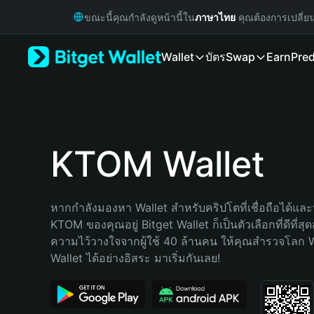
English
ขณะนี้คุณกำลังดูหน้านี้ใน
ภาษาไทย
คุณต้องการเปลี่ย
日本語
Tiếng Việt
Wallet
บัตร
Swap
Earn
Pred
Русский
Español (Latinoamérica)
Türkçe
Italiano
Français
Deutsch
KTOM Wallet
简体中文
繁體中文
Português (Portugal)
หากกำลังมองหา Wallet สำหรับคริปโตที่เชื่อถือได้และป
Bahasa Indonesia
KTOM ของคุณอยู่ Bitget Wallet ก็เป็นตัวเลือกที่ดีที่สุ
ภาษาไทย
ความไว้วางใจจากผู้ใช้ 40 ล้านคน ให้คุณสำรวจโลก 
हिन्दी
Wallet ได้อย่างอิสระ มาเริ่มกันเลย!
বাংলা
Español
Português (Brasil)
Español (Argentina)