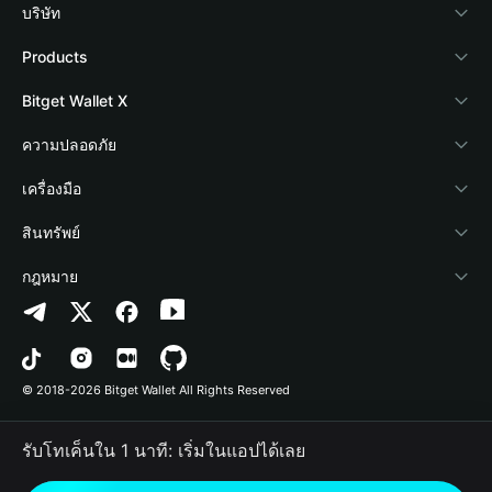
บริษัท
เกี่ยวกับ Bitget Wallet
Products
Blog
Crypto Card
Bitget Wallet X
Academy
Stablecoin Earn
นักพัฒนา
ความปลอดภัย
ข่าวสารด้านคริปโต
Payfi Crypto
เชื่อมต่อ Wallet
Protection Fund
เครื่องมือ
ศูนย์ช่วยเหลือ
Crypto Swap API
Bitget Wallet Pay
เทคโนโลยีความปลอดภัย
ซื้อคริปโต
สินทรัพย์
ติดต่อเรา
Altcoin Season Index
ลิสต์โปรเจกต์
การตรวจจับการอนุญาต
Arbitrum
กฎหมาย
ทรัพยากรข้อมูลของแบรนด์
Prediction Markets
การตรวจจับสัญญา
Avalanche
นโยบายความเป็นส่วนตัว
อาชีพ
DApp
การโอนเป็นชุด
Bitcoin
ข้อตกลงในการใช้บริการ
© 2018-2026 Bitget Wallet All Rights Reserved
การยืนยันช่องทางอย่างเป็นทางการ
Trade
BNB Chain
Risk Disclosure
รับโทเค็นใน 1 นาที: เริ่มในแอปได้เลย
RWA
Polygon