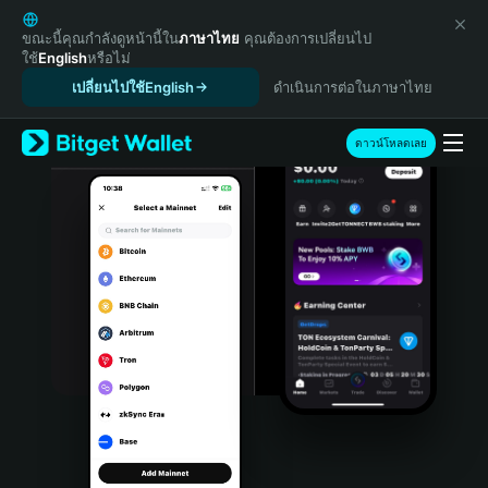
English
日本語
ขณะนี้คุณกำลังดูหน้านี้ใน
ภาษาไทย
คุณต้องการเปลี่ยนไป
ใช้
English
หรือไม่
Tiếng Việt
เปลี่ยนไปใช้English
ดำเนินการต่อในภาษาไทย
Русский
Español (Latinoamérica)
Türkçe
ดาวน์โหลดเลย
Italiano
Français
Deutsch
简体中文
繁體中文
Português (Portugal)
Bahasa Indonesia
ภาษาไทย
हिन्दी
বাংলা
Español
Português (Brasil)
Español (Argentina)