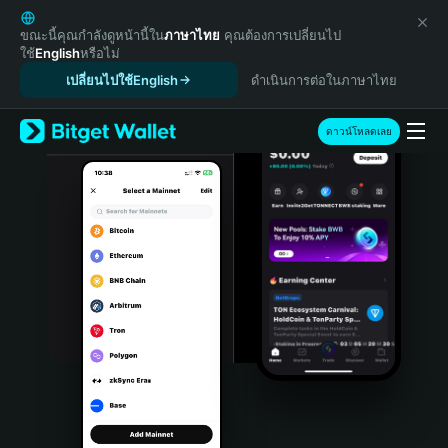
English
日本語
ขณะนี้คุณกำลังดูหน้านี้ใน
ภาษาไทย
คุณต้องการเปลี่ยนไป
ใช้
English
หรือไม่
Tiếng Việt
เปลี่ยนไปใช้English
ดำเนินการต่อในภาษาไทย
Русский
Español (Latinoamérica)
Türkçe
ดาวน์โหลดเลย
Italiano
Français
Deutsch
简体中文
繁體中文
Português (Portugal)
Bahasa Indonesia
ภาษาไทย
हिन्दी
বাংলা
Español
Português (Brasil)
Español (Argentina)