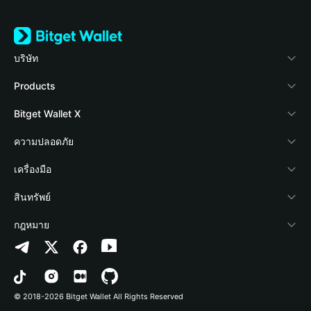
บริษัท
เกี่ยวกับ Bitget Wallet
Products
Blog
Crypto Card
Bitget Wallet X
Academy
Stablecoin Earn
นักพัฒนา
ความปลอดภัย
ข่าวสารด้านคริปโต
Payfi Crypto
เชื่อมต่อ Wallet
Protection Fund
เครื่องมือ
ศูนย์ช่วยเหลือ
Crypto Swap API
Bitget Wallet Pay
เทคโนโลยีความปลอดภัย
ซื้อคริปโต
สินทรัพย์
ติดต่อเรา
Altcoin Season Index
ลิสต์โปรเจกต์
การตรวจจับการอนุญาต
Arbitrum
กฎหมาย
ทรัพยากรข้อมูลของแบรนด์
Prediction Markets
การตรวจจับสัญญา
Avalanche
นโยบายความเป็นส่วนตัว
อาชีพ
DApp
การโอนเป็นชุด
Bitcoin
ข้อตกลงในการใช้บริการ
© 2018-2026 Bitget Wallet All Rights Reserved
การยืนยันช่องทางอย่างเป็นทางการ
Trade
BNB Chain
Risk Disclosure