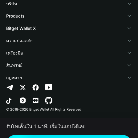
บริษัท
เกี่ยวกับ Bitget Wallet
Products
Blog
Crypto Card
Bitget Wallet X
Academy
Stablecoin Earn
นักพัฒนา
ความปลอดภัย
ข่าวสารด้านคริปโต
Payfi Crypto
เชื่อมต่อ Wallet
Protection Fund
เครื่องมือ
ศูนย์ช่วยเหลือ
Crypto Swap API
Bitget Wallet Pay
เทคโนโลยีความปลอดภัย
ซื้อคริปโต
สินทรัพย์
ติดต่อเรา
Altcoin Season Index
ลิสต์โปรเจกต์
การตรวจจับการอนุญาต
Arbitrum
กฎหมาย
ทรัพยากรข้อมูลของแบรนด์
Prediction Markets
การตรวจจับสัญญา
Avalanche
นโยบายความเป็นส่วนตัว
อาชีพ
DApp
การโอนเป็นชุด
Bitcoin
ข้อตกลงในการใช้บริการ
© 2018-2026 Bitget Wallet All Rights Reserved
การยืนยันช่องทางอย่างเป็นทางการ
Trade
BNB Chain
Risk Disclosure
รับโทเค็นใน 1 นาที: เริ่มในแอปได้เลย
RWA
Polygon