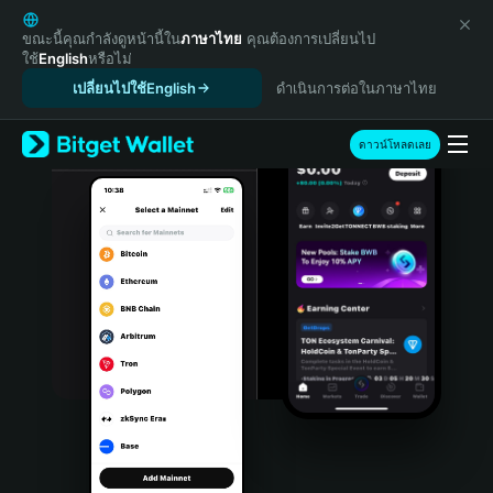
English
日本語
ขณะนี้คุณกำลังดูหน้านี้ใน
ภาษาไทย
คุณต้องการเปลี่ยนไป
ใช้
English
หรือไม่
Tiếng Việt
เปลี่ยนไปใช้English
ดำเนินการต่อในภาษาไทย
Русский
Español (Latinoamérica)
Türkçe
ดาวน์โหลดเลย
Italiano
Français
Deutsch
简体中文
繁體中文
Português (Portugal)
Bahasa Indonesia
ภาษาไทย
हिन्दी
বাংলা
Español
Português (Brasil)
Español (Argentina)