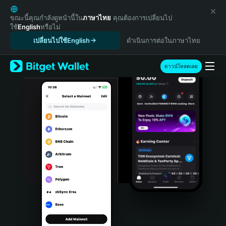
English
日本語
ขณะนี้คุณกำลังดูหน้านี้ใน
ภาษาไทย
คุณต้องการเปลี่ยนไป
ใช้
English
หรือไม่
Tiếng Việt
เปลี่ยนไปใช้English
ดำเนินการต่อในภาษาไทย
Русский
Español (Latinoamérica)
Türkçe
ดาวน์โหลดเลย
Italiano
Français
Deutsch
简体中文
繁體中文
Português (Portugal)
Bahasa Indonesia
ภาษาไทย
हिन्दी
বাংলা
Español
Português (Brasil)
Español (Argentina)