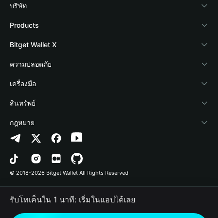
บริษัท
เกี่ยวกับ Bitget Wallet
Products
Blog
Crypto Card
Bitget Wallet X
Academy
Stablecoin Earn
นักพัฒนา
ความปลอดภัย
ข่าวสารด้านคริปโต
Payfi Crypto
เชื่อมต่อ Wallet
Protection Fund
เครื่องมือ
ศูนย์ช่วยเหลือ
Crypto Swap API
Bitget Wallet Pay
เทคโนโลยีความปลอดภัย
ซื้อคริปโต
สินทรัพย์
ติดต่อเรา
Altcoin Season Index
ลิสต์โปรเจกต์
การตรวจจับการอนุญาต
Arbitrum
กฎหมาย
ทรัพยากรข้อมูลของแบรนด์
Prediction Markets
การตรวจจับสัญญา
Avalanche
นโยบายความเป็นส่วนตัว
อาชีพ
DApp
การโอนเป็นชุด
Bitcoin
ข้อตกลงในการใช้บริการ
© 2018-2026 Bitget Wallet All Rights Reserved
การยืนยันช่องทางอย่างเป็นทางการ
Trade
BNB Chain
Risk Disclosure
รับโทเค็นใน 1 นาที: เริ่มในแอปได้เลย
RWA
Polygon