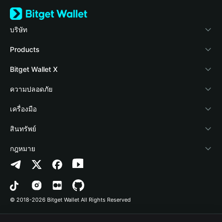
บริษัท
เกี่ยวกับ Bitget Wallet
Products
Blog
Crypto Card
Bitget Wallet X
Academy
Stablecoin Earn
นักพัฒนา
ความปลอดภัย
ข่าวสารด้านคริปโต
Payfi Crypto
เชื่อมต่อ Wallet
Protection Fund
เครื่องมือ
ศูนย์ช่วยเหลือ
Crypto Swap API
Bitget Wallet Pay
เทคโนโลยีความปลอดภัย
ซื้อคริปโต
สินทรัพย์
ติดต่อเรา
Altcoin Season Index
ลิสต์โปรเจกต์
การตรวจจับการอนุญาต
Arbitrum
กฎหมาย
ทรัพยากรข้อมูลของแบรนด์
Prediction Markets
การตรวจจับสัญญา
Avalanche
นโยบายความเป็นส่วนตัว
อาชีพ
DApp
การโอนเป็นชุด
Bitcoin
ข้อตกลงในการใช้บริการ
© 2018-2026 Bitget Wallet All Rights Reserved
การยืนยันช่องทางอย่างเป็นทางการ
Trade
BNB Chain
Risk Disclosure