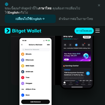
English
日本語
ขณะนี้คุณกำลังดูหน้านี้ใน
ภาษาไทย
คุณต้องการเปลี่ยนไป
ใช้
English
หรือไม่
Tiếng Việt
เปลี่ยนไปใช้English
ดำเนินการต่อในภาษาไทย
Русский
Español (Latinoamérica)
Türkçe
ดาวน์โหลดเลย
Italiano
Français
Deutsch
简体中文
繁體中文
Português (Portugal)
Bahasa Indonesia
ภาษาไทย
हिन्दी
বাংলা
Español
Português (Brasil)
Español (Argentina)