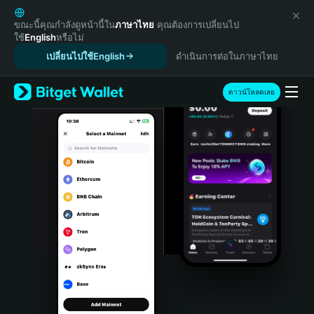
English
日本語
ขณะนี้คุณกำลังดูหน้านี้ใน
ภาษาไทย
คุณต้องการเปลี่ยนไป
ใช้
English
หรือไม่
Tiếng Việt
เปลี่ยนไปใช้English
ดำเนินการต่อในภาษาไทย
Русский
Español (Latinoamérica)
Türkçe
ดาวน์โหลดเลย
Italiano
Français
Deutsch
简体中文
繁體中文
Português (Portugal)
Bahasa Indonesia
ภาษาไทย
हिन्दी
বাংলা
Español
Português (Brasil)
Español (Argentina)