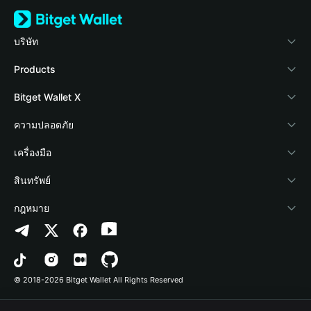
บริษัท
เกี่ยวกับ Bitget Wallet
Products
Blog
Crypto Card
Bitget Wallet X
Academy
Stablecoin Earn
นักพัฒนา
ความปลอดภัย
ข่าวสารด้านคริปโต
Payfi Crypto
เชื่อมต่อ Wallet
Protection Fund
เครื่องมือ
ศูนย์ช่วยเหลือ
Crypto Swap API
Bitget Wallet Pay
เทคโนโลยีความปลอดภัย
ซื้อคริปโต
สินทรัพย์
ติดต่อเรา
Altcoin Season Index
ลิสต์โปรเจกต์
การตรวจจับการอนุญาต
Arbitrum
กฎหมาย
ทรัพยากรข้อมูลของแบรนด์
Prediction Markets
การตรวจจับสัญญา
Avalanche
นโยบายความเป็นส่วนตัว
อาชีพ
DApp
การโอนเป็นชุด
Bitcoin
ข้อตกลงในการใช้บริการ
© 2018-2026 Bitget Wallet All Rights Reserved
การยืนยันช่องทางอย่างเป็นทางการ
Trade
BNB Chain
Risk Disclosure