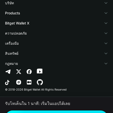
บริษัท
เกี่ยวกับ Bitget Wallet
Products
Blog
Crypto Card
Bitget Wallet X
Academy
Stablecoin Earn
นักพัฒนา
ความปลอดภัย
ข่าวสารด้านคริปโต
Payfi Crypto
เชื่อมต่อ Wallet
Protection Fund
เครื่องมือ
ศูนย์ช่วยเหลือ
Crypto Swap API
Bitget Wallet Pay
เทคโนโลยีความปลอดภัย
ซื้อคริปโต
สินทรัพย์
ติดต่อเรา
Altcoin Season Index
ลิสต์โปรเจกต์
การตรวจจับการอนุญาต
Arbitrum
กฎหมาย
ทรัพยากรข้อมูลของแบรนด์
Prediction Markets
การตรวจจับสัญญา
Avalanche
นโยบายความเป็นส่วนตัว
อาชีพ
DApp
การโอนเป็นชุด
Bitcoin
ข้อตกลงในการใช้บริการ
© 2018-2026 Bitget Wallet All Rights Reserved
การยืนยันช่องทางอย่างเป็นทางการ
Trade
BNB Chain
Risk Disclosure
รับโทเค็นใน 1 นาที: เริ่มในแอปได้เลย
RWA
Polygon