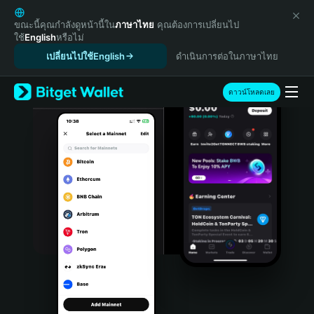
English
日本語
ขณะนี้คุณกำลังดูหน้านี้ใน
ภาษาไทย
คุณต้องการเปลี่ยนไป
ใช้
English
หรือไม่
Tiếng Việt
เปลี่ยนไปใช้English
ดำเนินการต่อในภาษาไทย
Русский
Español (Latinoamérica)
Türkçe
ดาวน์โหลดเลย
Italiano
Français
Deutsch
简体中文
繁體中文
Português (Portugal)
Bahasa Indonesia
ภาษาไทย
हिन्दी
বাংলা
Español
Português (Brasil)
Español (Argentina)