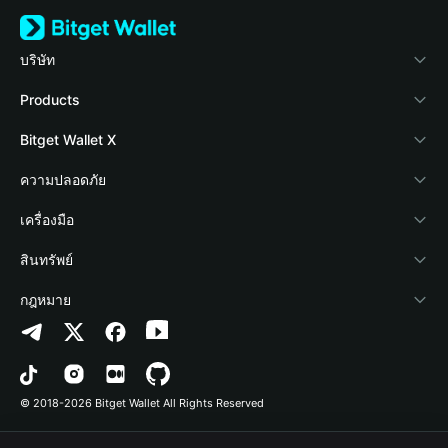
บริษัท
เกี่ยวกับ Bitget Wallet
Products
Blog
Crypto Card
Bitget Wallet X
Academy
Stablecoin Earn
นักพัฒนา
ความปลอดภัย
ข่าวสารด้านคริปโต
Payfi Crypto
เชื่อมต่อ Wallet
Protection Fund
เครื่องมือ
ศูนย์ช่วยเหลือ
Crypto Swap API
Bitget Wallet Pay
เทคโนโลยีความปลอดภัย
ซื้อคริปโต
สินทรัพย์
ติดต่อเรา
Altcoin Season Index
ลิสต์โปรเจกต์
การตรวจจับการอนุญาต
Arbitrum
กฎหมาย
ทรัพยากรข้อมูลของแบรนด์
Prediction Markets
การตรวจจับสัญญา
Avalanche
นโยบายความเป็นส่วนตัว
อาชีพ
DApp
การโอนเป็นชุด
Bitcoin
ข้อตกลงในการใช้บริการ
© 2018-2026 Bitget Wallet All Rights Reserved
การยืนยันช่องทางอย่างเป็นทางการ
Trade
BNB Chain
Risk Disclosure