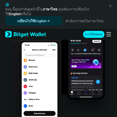
English
日本語
ขณะนี้คุณกำลังดูหน้านี้ใน
ภาษาไทย
คุณต้องการเปลี่ยนไป
ใช้
English
หรือไม่
Tiếng Việt
เปลี่ยนไปใช้English
ดำเนินการต่อในภาษาไทย
Русский
Español (Latinoamérica)
Türkçe
ดาวน์โหลดเลย
Italiano
Français
Deutsch
简体中文
繁體中文
Português (Portugal)
Bahasa Indonesia
ภาษาไทย
हिन्दी
বাংলা
Español
Português (Brasil)
Español (Argentina)