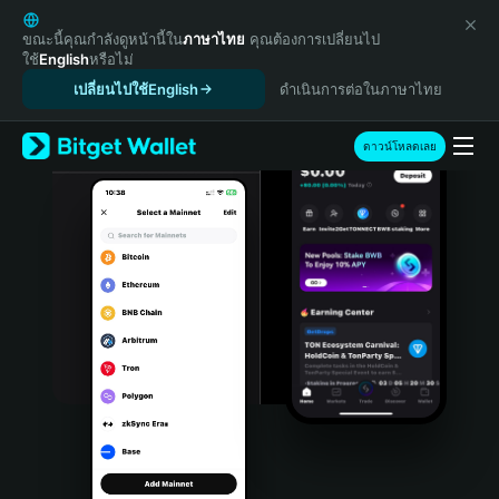
English
日本語
ขณะนี้คุณกำลังดูหน้านี้ใน
ภาษาไทย
คุณต้องการเปลี่ยนไป
ใช้
English
หรือไม่
Tiếng Việt
เปลี่ยนไปใช้English
ดำเนินการต่อในภาษาไทย
Русский
Español (Latinoamérica)
Türkçe
ดาวน์โหลดเลย
Italiano
Français
Deutsch
简体中文
繁體中文
Português (Portugal)
Bahasa Indonesia
ภาษาไทย
हिन्दी
বাংলা
Español
Português (Brasil)
Español (Argentina)