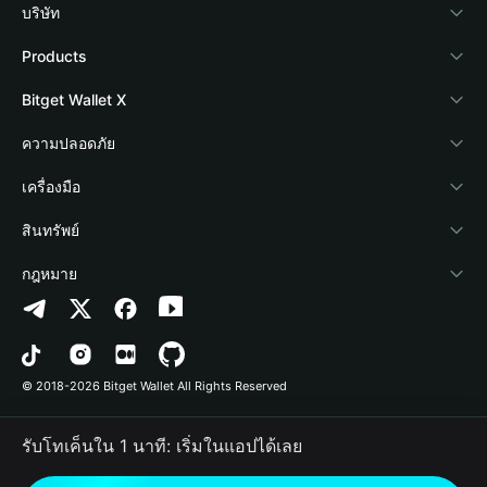
บริษัท
เกี่ยวกับ Bitget Wallet
Products
Blog
Crypto Card
Bitget Wallet X
Academy
Stablecoin Earn
นักพัฒนา
ความปลอดภัย
ข่าวสารด้านคริปโต
Payfi Crypto
เชื่อมต่อ Wallet
Protection Fund
เครื่องมือ
ศูนย์ช่วยเหลือ
Crypto Swap API
Bitget Wallet Pay
เทคโนโลยีความปลอดภัย
ซื้อคริปโต
สินทรัพย์
ติดต่อเรา
Altcoin Season Index
ลิสต์โปรเจกต์
การตรวจจับการอนุญาต
Arbitrum
กฎหมาย
ทรัพยากรข้อมูลของแบรนด์
Prediction Markets
การตรวจจับสัญญา
Avalanche
นโยบายความเป็นส่วนตัว
อาชีพ
DApp
การโอนเป็นชุด
Bitcoin
ข้อตกลงในการใช้บริการ
© 2018-2026 Bitget Wallet All Rights Reserved
การยืนยันช่องทางอย่างเป็นทางการ
Trade
BNB Chain
Risk Disclosure
รับโทเค็นใน 1 นาที: เริ่มในแอปได้เลย
RWA
Polygon