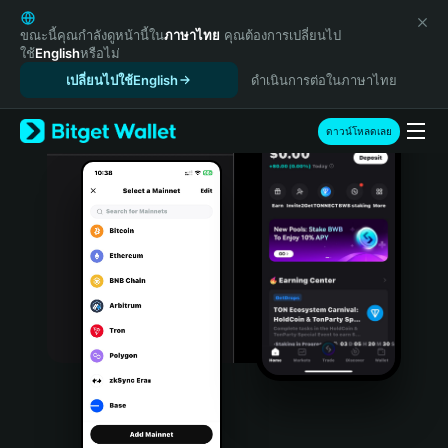
English
日本語
ขณะนี้คุณกำลังดูหน้านี้ใน
ภาษาไทย
คุณต้องการเปลี่ยนไป
ใช้
English
หรือไม่
Tiếng Việt
เปลี่ยนไปใช้English
ดำเนินการต่อในภาษาไทย
Русский
Español (Latinoamérica)
Türkçe
ดาวน์โหลดเลย
Italiano
Français
Deutsch
简体中文
繁體中文
Português (Portugal)
Bahasa Indonesia
ภาษาไทย
हिन्दी
বাংলা
Español
Português (Brasil)
Español (Argentina)