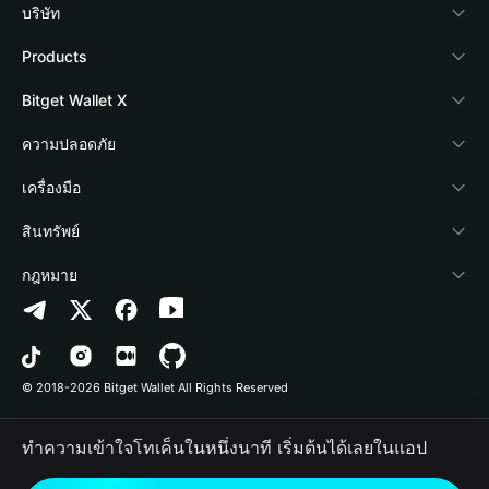
บริษัท
เกี่ยวกับ Bitget Wallet
Products
Blog
Crypto Card
Bitget Wallet X
Academy
Stablecoin Earn
นักพัฒนา
ความปลอดภัย
ข่าวสารด้านคริปโต
Payfi Crypto
เชื่อมต่อ Wallet
Protection Fund
เครื่องมือ
ศูนย์ช่วยเหลือ
Crypto Swap API
Bitget Wallet Pay
เทคโนโลยีความปลอดภัย
ซื้อคริปโต
สินทรัพย์
ติดต่อเรา
Altcoin Season Index
ลิสต์โปรเจกต์
การตรวจจับการอนุญาต
Arbitrum
กฎหมาย
ทรัพยากรข้อมูลของแบรนด์
Prediction Markets
การตรวจจับสัญญา
Avalanche
นโยบายความเป็นส่วนตัว
อาชีพ
DApp
การโอนเป็นชุด
Bitcoin
ข้อตกลงในการใช้บริการ
© 2018-2026 Bitget Wallet All Rights Reserved
การยืนยันช่องทางอย่างเป็นทางการ
Trade
BNB Chain
Risk Disclosure
ทำความเข้าใจโทเค็นในหนึ่งนาที เริ่มต้นได้เลยในแอป
RWA
Polygon