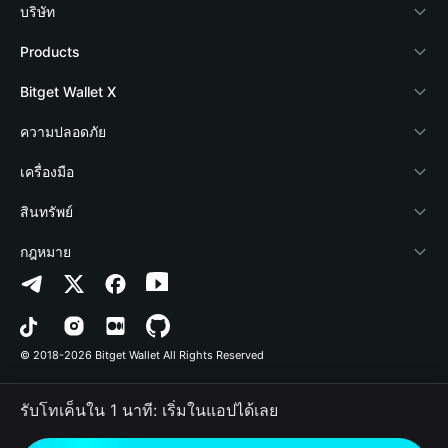
บริษัท
เกี่ยวกับ Bitget Wallet
Products
Blog
Crypto Card
Bitget Wallet X
Academy
Stablecoin Earn
นักพัฒนา
ความปลอดภัย
ข่าวสารด้านคริปโต
Payfi Crypto
เชื่อมต่อ Wallet
Protection Fund
เครื่องมือ
ศูนย์ช่วยเหลือ
Crypto Swap API
Bitget Wallet Pay
เทคโนโลยีความปลอดภัย
ซื้อคริปโต
สินทรัพย์
ติดต่อเรา
Altcoin Season Index
ลิสต์โปรเจกต์
การตรวจจับการอนุญาต
Arbitrum
กฎหมาย
ทรัพยากรข้อมูลของแบรนด์
Prediction Markets
การตรวจจับสัญญา
Avalanche
นโยบายความเป็นส่วนตัว
อาชีพ
DApp
การโอนเป็นชุด
Bitcoin
ข้อตกลงในการใช้บริการ
© 2018-2026 Bitget Wallet All Rights Reserved
การยืนยันช่องทางอย่างเป็นทางการ
Trade
BNB Chain
Risk Disclosure
รับโทเค็นใน 1 นาที: เริ่มในแอปได้เลย
RWA
Polygon