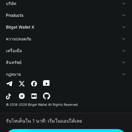
บริษัท
เกี่ยวกับ Bitget Wallet
Products
Blog
Crypto Card
Bitget Wallet X
Academy
Stablecoin Earn
นักพัฒนา
ความปลอดภัย
ข่าวสารด้านคริปโต
Payfi Crypto
เชื่อมต่อ Wallet
Protection Fund
เครื่องมือ
ศูนย์ช่วยเหลือ
Crypto Swap API
Bitget Wallet Pay
เทคโนโลยีความปลอดภัย
ซื้อคริปโต
สินทรัพย์
ติดต่อเรา
Altcoin Season Index
ลิสต์โปรเจกต์
การตรวจจับการอนุญาต
Arbitrum
กฎหมาย
ทรัพยากรข้อมูลของแบรนด์
Prediction Markets
การตรวจจับสัญญา
Avalanche
นโยบายความเป็นส่วนตัว
อาชีพ
DApp
การโอนเป็นชุด
Bitcoin
ข้อตกลงในการใช้บริการ
© 2018-2026 Bitget Wallet All Rights Reserved
การยืนยันช่องทางอย่างเป็นทางการ
Trade
BNB Chain
Risk Disclosure
รับโทเค็นใน 1 นาที: เริ่มในแอปได้เลย
RWA
Polygon