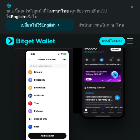
English
日本語
ขณะนี้คุณกำลังดูหน้านี้ใน
ภาษาไทย
คุณต้องการเปลี่ยนไป
ใช้
English
หรือไม่
Tiếng Việt
เปลี่ยนไปใช้English
ดำเนินการต่อในภาษาไทย
Русский
Español (Latinoamérica)
Türkçe
ดาวน์โหลดเลย
Italiano
Français
Deutsch
简体中文
繁體中文
Português (Portugal)
Bahasa Indonesia
ภาษาไทย
हिन्दी
বাংলা
Español
Português (Brasil)
Español (Argentina)