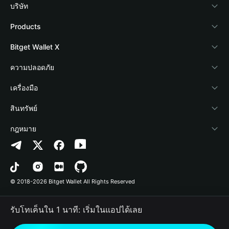
บริษัท
เกี่ยวกับ Bitget Wallet
Products
Blog
Crypto Card
Bitget Wallet X
Academy
Stablecoin Earn
นักพัฒนา
ความปลอดภัย
ข่าวสารด้านคริปโต
Payfi Crypto
เชื่อมต่อ Wallet
Protection Fund
เครื่องมือ
ศูนย์ช่วยเหลือ
Crypto Swap API
Bitget Wallet Pay
เทคโนโลยีความปลอดภัย
ซื้อคริปโต
สินทรัพย์
ติดต่อเรา
Altcoin Season Index
ลิสต์โปรเจกต์
การตรวจจับการอนุญาต
Arbitrum
กฎหมาย
ทรัพยากรข้อมูลของแบรนด์
Prediction Markets
การตรวจจับสัญญา
Avalanche
นโยบายความเป็นส่วนตัว
อาชีพ
DApp
การโอนเป็นชุด
Bitcoin
ข้อตกลงในการใช้บริการ
© 2018-2026 Bitget Wallet All Rights Reserved
การยืนยันช่องทางอย่างเป็นทางการ
Trade
BNB Chain
Risk Disclosure
รับโทเค็นใน 1 นาที: เริ่มในแอปได้เลย
RWA
Polygon