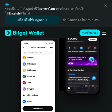
English
日本語
ขณะนี้คุณกำลังดูหน้านี้ใน
ภาษาไทย
คุณต้องการเปลี่ยนไป
ใช้
English
หรือไม่
Tiếng Việt
เปลี่ยนไปใช้English
ดำเนินการต่อในภาษาไทย
Русский
Español (Latinoamérica)
Türkçe
ดาวน์โหลดเลย
Italiano
Français
Deutsch
简体中文
繁體中文
Português (Portugal)
Bahasa Indonesia
ภาษาไทย
हिन्दी
বাংলা
Español
Português (Brasil)
Español (Argentina)