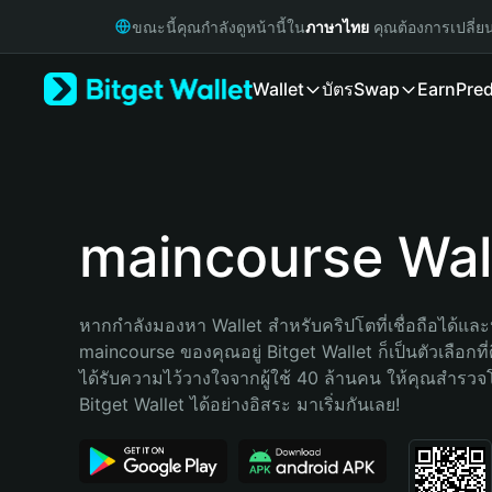
English
ขณะนี้คุณกำลังดูหน้านี้ใน
ภาษาไทย
คุณต้องการเปลี่ย
日本語
Tiếng Việt
Wallet
บัตร
Swap
Earn
Pred
Русский
Español (Latinoamérica)
Türkçe
Italiano
Français
Deutsch
maincourse Wal
简体中文
繁體中文
Português (Portugal)
หากกำลังมองหา Wallet สำหรับคริปโตที่เชื่อถือได้และป
Bahasa Indonesia
maincourse ของคุณอยู่ Bitget Wallet ก็เป็นตัวเลือกที่ด
ภาษาไทย
ได้รับความไว้วางใจจากผู้ใช้ 40 ล้านคน ให้คุณสำรว
हिन्दी
Bitget Wallet ได้อย่างอิสระ มาเริ่มกันเลย!
বাংলা
Español
Português (Brasil)
Español (Argentina)