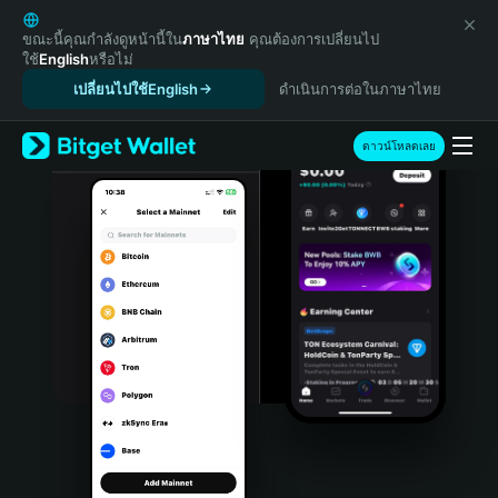
English
日本語
ขณะนี้คุณกำลังดูหน้านี้ใน
ภาษาไทย
คุณต้องการเปลี่ยนไป
ใช้
English
หรือไม่
Tiếng Việt
เปลี่ยนไปใช้English
ดำเนินการต่อในภาษาไทย
Русский
Español (Latinoamérica)
Türkçe
ดาวน์โหลดเลย
Italiano
Français
Deutsch
简体中文
繁體中文
Português (Portugal)
Bahasa Indonesia
ภาษาไทย
हिन्दी
বাংলা
Español
Português (Brasil)
Español (Argentina)