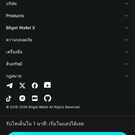
บริษัท
เกี่ยวกับ Bitget Wallet
Products
Blog
Crypto Card
Bitget Wallet X
Academy
Stablecoin Earn
นักพัฒนา
ความปลอดภัย
ข่าวสารด้านคริปโต
Payfi Crypto
เชื่อมต่อ Wallet
Protection Fund
เครื่องมือ
ศูนย์ช่วยเหลือ
Crypto Swap API
Bitget Wallet Pay
เทคโนโลยีความปลอดภัย
ซื้อคริปโต
สินทรัพย์
ติดต่อเรา
Altcoin Season Index
ลิสต์โปรเจกต์
การตรวจจับการอนุญาต
Arbitrum
กฎหมาย
ทรัพยากรข้อมูลของแบรนด์
Prediction Markets
การตรวจจับสัญญา
Avalanche
นโยบายความเป็นส่วนตัว
อาชีพ
DApp
การโอนเป็นชุด
Bitcoin
ข้อตกลงในการใช้บริการ
© 2018-2026 Bitget Wallet All Rights Reserved
การยืนยันช่องทางอย่างเป็นทางการ
Trade
BNB Chain
Risk Disclosure
รับโทเค็นใน 1 นาที: เริ่มในแอปได้เลย
RWA
Polygon