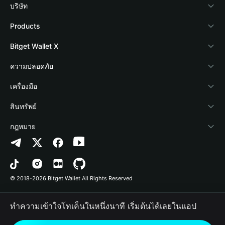
บริษัท
เกี่ยวกับ Bitget Wallet
Products
Blog
Crypto Card
Bitget Wallet X
Academy
Stablecoin Earn
นักพัฒนา
ความปลอดภัย
ข่าวสารด้านคริปโต
Payfi Crypto
เชื่อมต่อ Wallet
Protection Fund
เครื่องมือ
ศูนย์ช่วยเหลือ
Crypto Swap API
Bitget Wallet Pay
เทคโนโลยีความปลอดภัย
ซื้อคริปโต
สินทรัพย์
ติดต่อเรา
Altcoin Season Index
ลิสต์โปรเจกต์
การตรวจจับการอนุญาต
Arbitrum
กฎหมาย
ทรัพยากรข้อมูลของแบรนด์
Prediction Markets
การตรวจจับสัญญา
Avalanche
นโยบายความเป็นส่วนตัว
อาชีพ
DApp
การโอนเป็นชุด
Bitcoin
ข้อตกลงในการใช้บริการ
© 2018-2026 Bitget Wallet All Rights Reserved
การยืนยันช่องทางอย่างเป็นทางการ
Trade
BNB Chain
Risk Disclosure
ทำความเข้าใจโทเค็นในหนึ่งนาที เริ่มต้นได้เลยในแอป
RWA
Polygon