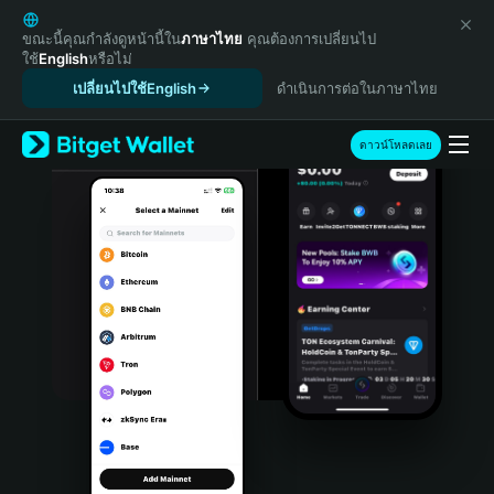
English
日本語
ขณะนี้คุณกำลังดูหน้านี้ใน
ภาษาไทย
คุณต้องการเปลี่ยนไป
ใช้
English
หรือไม่
Tiếng Việt
เปลี่ยนไปใช้English
ดำเนินการต่อในภาษาไทย
Русский
Español (Latinoamérica)
Türkçe
ดาวน์โหลดเลย
Italiano
Français
Deutsch
简体中文
繁體中文
Português (Portugal)
Bahasa Indonesia
ภาษาไทย
हिन्दी
বাংলা
Español
Português (Brasil)
Español (Argentina)