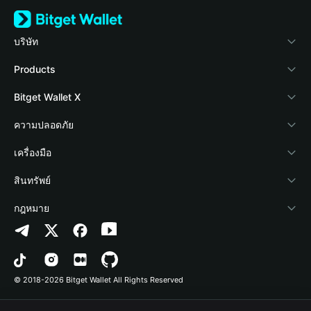
บริษัท
เกี่ยวกับ Bitget Wallet
Products
Blog
Crypto Card
Bitget Wallet X
Academy
Stablecoin Earn
นักพัฒนา
ความปลอดภัย
ข่าวสารด้านคริปโต
Payfi Crypto
เชื่อมต่อ Wallet
Protection Fund
เครื่องมือ
ศูนย์ช่วยเหลือ
Crypto Swap API
Bitget Wallet Pay
เทคโนโลยีความปลอดภัย
ซื้อคริปโต
สินทรัพย์
ติดต่อเรา
Altcoin Season Index
ลิสต์โปรเจกต์
การตรวจจับการอนุญาต
Arbitrum
กฎหมาย
ทรัพยากรข้อมูลของแบรนด์
Prediction Markets
การตรวจจับสัญญา
Avalanche
นโยบายความเป็นส่วนตัว
อาชีพ
DApp
การโอนเป็นชุด
Bitcoin
ข้อตกลงในการใช้บริการ
© 2018-2026 Bitget Wallet All Rights Reserved
การยืนยันช่องทางอย่างเป็นทางการ
Trade
BNB Chain
Risk Disclosure