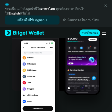
English
日本語
ขณะนี้คุณกำลังดูหน้านี้ใน
ภาษาไทย
คุณต้องการเปลี่ยนไป
ใช้
English
หรือไม่
Tiếng Việt
เปลี่ยนไปใช้English
ดำเนินการต่อในภาษาไทย
Русский
Español (Latinoamérica)
Türkçe
ดาวน์โหลดเลย
Italiano
Français
Deutsch
简体中文
繁體中文
Português (Portugal)
Bahasa Indonesia
ภาษาไทย
हिन्दी
বাংলা
Español
Português (Brasil)
Español (Argentina)