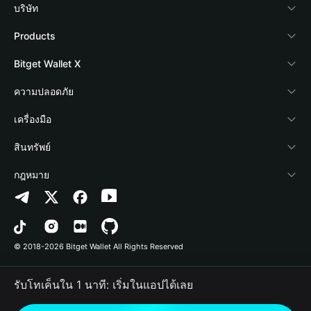
บริษัท
เกี่ยวกับ Bitget Wallet
Products
Blog
Crypto Card
Bitget Wallet X
Academy
Stablecoin Earn
นักพัฒนา
ความปลอดภัย
ข่าวสารด้านคริปโต
Payfi Crypto
เชื่อมต่อ Wallet
Protection Fund
เครื่องมือ
ศูนย์ช่วยเหลือ
Crypto Swap API
Bitget Wallet Pay
เทคโนโลยีความปลอดภัย
ซื้อคริปโต
สินทรัพย์
ติดต่อเรา
Altcoin Season Index
ลิสต์โปรเจกต์
การตรวจจับการอนุญาต
Arbitrum
กฎหมาย
ทรัพยากรข้อมูลของแบรนด์
Prediction Markets
การตรวจจับสัญญา
Avalanche
นโยบายความเป็นส่วนตัว
อาชีพ
DApp
การโอนเป็นชุด
Bitcoin
ข้อตกลงในการใช้บริการ
© 2018-2026 Bitget Wallet All Rights Reserved
การยืนยันช่องทางอย่างเป็นทางการ
Trade
BNB Chain
Risk Disclosure
รับโทเค็นใน 1 นาที: เริ่มในแอปได้เลย
RWA
Polygon