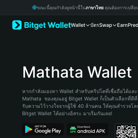
English
ขณะนี้คุณกำลังดูหน้านี้ใน
ภาษาไทย
คุณต้องการเปลี่ย
日本語
Tiếng Việt
Wallet
บัตร
Swap
Earn
Pred
Русский
Español (Latinoamérica)
Türkçe
Italiano
Français
Deutsch
Mathata Wallet
简体中文
繁體中文
Português (Portugal)
หากกำลังมองหา Wallet สำหรับคริปโตที่เชื่อถือได้และป
Bahasa Indonesia
Mathata  ของคุณอยู่ Bitget Wallet ก็เป็นตัวเลือกที่ดีที
ภาษาไทย
รับความไว้วางใจจากผู้ใช้ 40 ล้านคน ให้คุณสำรวจโ
हिन्दी
Bitget Wallet ได้อย่างอิสระ มาเริ่มกันเลย!
বাংলা
Español
Português (Brasil)
Español (Argentina)