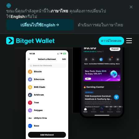
English
日本語
ขณะนี้คุณกำลังดูหน้านี้ใน
ภาษาไทย
คุณต้องการเปลี่ยนไป
ใช้
English
หรือไม่
Tiếng Việt
เปลี่ยนไปใช้English
ดำเนินการต่อในภาษาไทย
Русский
Español (Latinoamérica)
Türkçe
ดาวน์โหลดเลย
Italiano
Français
Deutsch
简体中文
繁體中文
Português (Portugal)
Bahasa Indonesia
ภาษาไทย
हिन्दी
বাংলা
Español
Português (Brasil)
Español (Argentina)