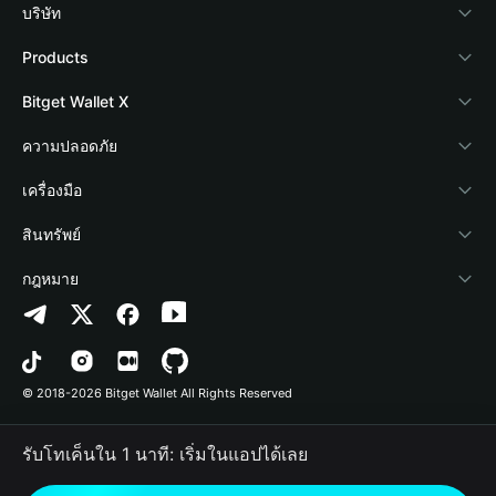
บริษัท
เกี่ยวกับ Bitget Wallet
Products
Blog
Crypto Card
Bitget Wallet X
Academy
Stablecoin Earn
นักพัฒนา
ความปลอดภัย
ข่าวสารด้านคริปโต
Payfi Crypto
เชื่อมต่อ Wallet
Protection Fund
เครื่องมือ
ศูนย์ช่วยเหลือ
Crypto Swap API
Bitget Wallet Pay
เทคโนโลยีความปลอดภัย
ซื้อคริปโต
สินทรัพย์
ติดต่อเรา
Altcoin Season Index
ลิสต์โปรเจกต์
การตรวจจับการอนุญาต
Arbitrum
กฎหมาย
ทรัพยากรข้อมูลของแบรนด์
Prediction Markets
การตรวจจับสัญญา
Avalanche
นโยบายความเป็นส่วนตัว
อาชีพ
DApp
การโอนเป็นชุด
Bitcoin
ข้อตกลงในการใช้บริการ
© 2018-2026 Bitget Wallet All Rights Reserved
การยืนยันช่องทางอย่างเป็นทางการ
Trade
BNB Chain
Risk Disclosure
รับโทเค็นใน 1 นาที: เริ่มในแอปได้เลย
RWA
Polygon