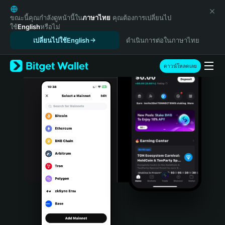
English
日本語
ขณะนี้คุณกำลังดูหน้านี้ใน
ภาษาไทย
คุณต้องการเปลี่ยนไป
ใช้
English
หรือไม่
Tiếng Việt
เปลี่ยนไปใช้English
ดำเนินการต่อในภาษาไทย
Русский
Español (Latinoamérica)
Türkçe
ดาวน์โหลดเลย
Italiano
Français
Deutsch
简体中文
繁體中文
Português (Portugal)
Bahasa Indonesia
ภาษาไทย
हिन्दी
বাংলা
Español
Português (Brasil)
Español (Argentina)