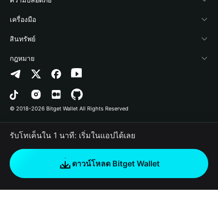
ข่าวสารด้านคริปโต
Payfi Crypto
เชื่อมต่อ Wallet
Protection Fund
เครื่องมือ
ศูนย์ช่วยเหลือ
Crypto Swap API
Bitget Wallet Pay
เทคโนโลยีความปลอดภัย
ซื้อคริปโต
สินทรัพย์
ติดต่อเรา
Altcoin Season Index
ลิสต์โปรเจกต์
การตรวจจับการอนุญาต
Arbitrum
กฎหมาย
ทรัพยากรข้อมูลของแบรนด์
Prediction Markets
การตรวจจับสัญญา
Avalanche
นโยบายความเป็นส่วนตัว
อาชีพ
DApp
การโอนเป็นชุด
Bitcoin
ข้อตกลงในการใช้บริการ
© 2018-2026 Bitget Wallet All Rights Reserved
การยืนยันช่องทางอย่างเป็นทางการ
Trade
BNB Chain
Risk Disclosure
รับโทเค็นใน 1 นาที: เริ่มในแอปได้เลย
RWA
Polygon
How to Buy Crypto
ดาวน์โหลด Bitget Wallet