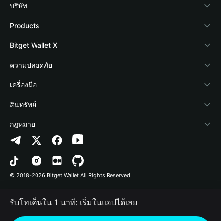
บริษัท
เกี่ยวกับ Bitget Wallet
Products
Blog
Crypto Card
Bitget Wallet X
Academy
Stablecoin Earn
นักพัฒนา
ความปลอดภัย
ข่าวสารด้านคริปโต
Payfi Crypto
เชื่อมต่อ Wallet
Protection Fund
เครื่องมือ
ศูนย์ช่วยเหลือ
Crypto Swap API
Bitget Wallet Pay
เทคโนโลยีความปลอดภัย
ซื้อคริปโต
สินทรัพย์
ติดต่อเรา
Altcoin Season Index
ลิสต์โปรเจกต์
การตรวจจับการอนุญาต
Arbitrum
กฎหมาย
ทรัพยากรข้อมูลของแบรนด์
Prediction Markets
การตรวจจับสัญญา
Avalanche
นโยบายความเป็นส่วนตัว
อาชีพ
DApp
การโอนเป็นชุด
Bitcoin
ข้อตกลงในการใช้บริการ
© 2018-2026 Bitget Wallet All Rights Reserved
การยืนยันช่องทางอย่างเป็นทางการ
Trade
BNB Chain
Risk Disclosure
รับโทเค็นใน 1 นาที: เริ่มในแอปได้เลย
RWA
Polygon