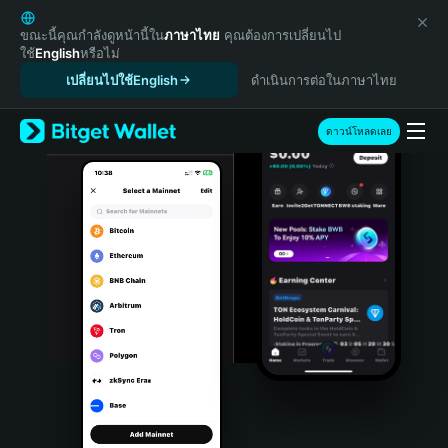
English
日本語
ขณะนี้คุณกำลังดูหน้านี้ใน
ภาษาไทย
คุณต้องการเปลี่ยนไป
ใช้
English
หรือไม่
Tiếng Việt
เปลี่ยนไปใช้English
ดำเนินการต่อในภาษาไทย
Русский
Español (Latinoamérica)
Türkçe
ดาวน์โหลดเลย
Italiano
Français
Deutsch
简体中文
繁體中文
Português (Portugal)
Bahasa Indonesia
ภาษาไทย
हिन्दी
বাংলা
Español
Português (Brasil)
Español (Argentina)