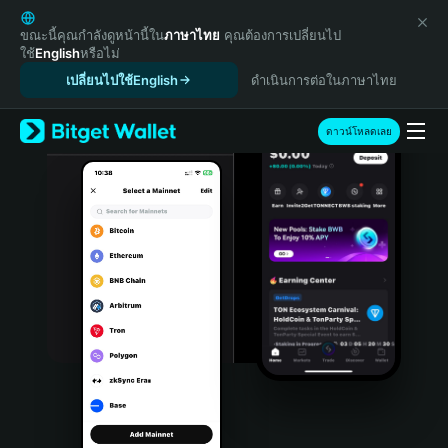
English
日本語
ขณะนี้คุณกำลังดูหน้านี้ใน
ภาษาไทย
คุณต้องการเปลี่ยนไป
ใช้
English
หรือไม่
Tiếng Việt
เปลี่ยนไปใช้English
ดำเนินการต่อในภาษาไทย
Русский
Español (Latinoamérica)
Türkçe
ดาวน์โหลดเลย
Italiano
Français
Deutsch
简体中文
繁體中文
Português (Portugal)
Bahasa Indonesia
ภาษาไทย
हिन्दी
বাংলা
Español
Português (Brasil)
Español (Argentina)