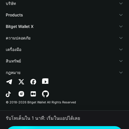
บริษัท
เกี่ยวกับ Bitget Wallet
Products
Blog
Crypto Card
Bitget Wallet X
Academy
Stablecoin Earn
นักพัฒนา
ความปลอดภัย
ข่าวสารด้านคริปโต
Payfi Crypto
เชื่อมต่อ Wallet
Protection Fund
เครื่องมือ
ศูนย์ช่วยเหลือ
Crypto Swap API
Bitget Wallet Pay
เทคโนโลยีความปลอดภัย
ซื้อคริปโต
สินทรัพย์
ติดต่อเรา
Altcoin Season Index
ลิสต์โปรเจกต์
การตรวจจับการอนุญาต
Arbitrum
กฎหมาย
ทรัพยากรข้อมูลของแบรนด์
Prediction Markets
การตรวจจับสัญญา
Avalanche
นโยบายความเป็นส่วนตัว
อาชีพ
DApp
การโอนเป็นชุด
Bitcoin
ข้อตกลงในการใช้บริการ
© 2018-2026 Bitget Wallet All Rights Reserved
การยืนยันช่องทางอย่างเป็นทางการ
Trade
BNB Chain
Risk Disclosure
รับโทเค็นใน 1 นาที: เริ่มในแอปได้เลย
RWA
Polygon