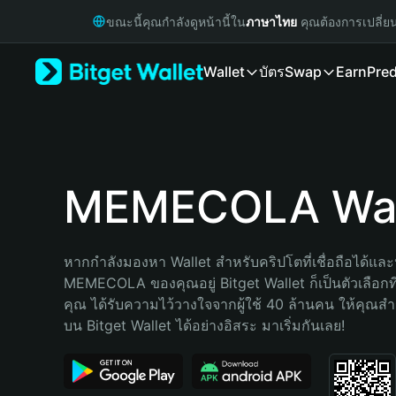
English
ขณะนี้คุณกำลังดูหน้านี้ใน
ภาษาไทย
คุณต้องการเปลี่ย
日本語
Tiếng Việt
Wallet
บัตร
Swap
Earn
Pred
Русский
Español (Latinoamérica)
Türkçe
Italiano
Français
Deutsch
MEMECOLA Wal
简体中文
繁體中文
Português (Portugal)
หากกำลังมองหา Wallet สำหรับคริปโตที่เชื่อถือได้และป
Bahasa Indonesia
MEMECOLA ของคุณอยู่ Bitget Wallet ก็เป็นตัวเลือกที่ด
ภาษาไทย
คุณ ได้รับความไว้วางใจจากผู้ใช้ 40 ล้านคน ให้คุณ
हिन्दी
บน Bitget Wallet ได้อย่างอิสระ มาเริ่มกันเลย!
বাংলা
Español
Português (Brasil)
Español (Argentina)