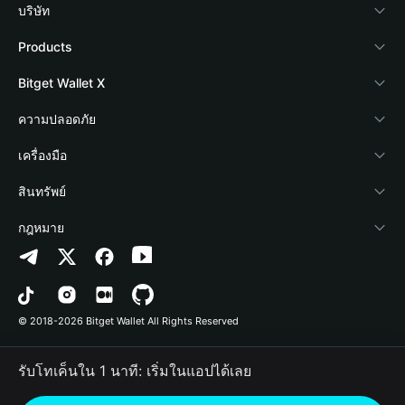
บริษัท
เกี่ยวกับ Bitget Wallet
Products
Blog
Crypto Card
Bitget Wallet X
Academy
Stablecoin Earn
นักพัฒนา
ความปลอดภัย
ข่าวสารด้านคริปโต
Payfi Crypto
เชื่อมต่อ Wallet
Protection Fund
เครื่องมือ
ศูนย์ช่วยเหลือ
Crypto Swap API
Bitget Wallet Pay
เทคโนโลยีความปลอดภัย
ซื้อคริปโต
สินทรัพย์
ติดต่อเรา
Altcoin Season Index
ลิสต์โปรเจกต์
การตรวจจับการอนุญาต
Arbitrum
กฎหมาย
ทรัพยากรข้อมูลของแบรนด์
Prediction Markets
การตรวจจับสัญญา
Avalanche
นโยบายความเป็นส่วนตัว
อาชีพ
DApp
การโอนเป็นชุด
Bitcoin
ข้อตกลงในการใช้บริการ
© 2018-2026 Bitget Wallet All Rights Reserved
การยืนยันช่องทางอย่างเป็นทางการ
Trade
BNB Chain
Risk Disclosure
รับโทเค็นใน 1 นาที: เริ่มในแอปได้เลย
RWA
Polygon