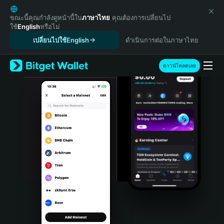
English
日本語
ขณะนี้คุณกำลังดูหน้านี้ใน
ภาษาไทย
คุณต้องการเปลี่ยนไป
ใช้
English
หรือไม่
Tiếng Việt
เปลี่ยนไปใช้English
ดำเนินการต่อในภาษาไทย
Русский
Español (Latinoamérica)
Türkçe
ดาวน์โหลดเลย
Italiano
Français
Deutsch
简体中文
繁體中文
Português (Portugal)
Bahasa Indonesia
ภาษาไทย
हिन्दी
বাংলা
Español
Português (Brasil)
Español (Argentina)