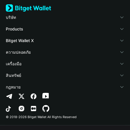
บริษัท
เกี่ยวกับ Bitget Wallet
Products
Blog
Crypto Card
Bitget Wallet X
Academy
Stablecoin Earn
นักพัฒนา
ความปลอดภัย
ข่าวสารด้านคริปโต
Payfi Crypto
เชื่อมต่อ Wallet
Protection Fund
เครื่องมือ
ศูนย์ช่วยเหลือ
Crypto Swap API
Bitget Wallet Pay
เทคโนโลยีความปลอดภัย
ซื้อคริปโต
สินทรัพย์
ติดต่อเรา
Altcoin Season Index
ลิสต์โปรเจกต์
การตรวจจับการอนุญาต
Arbitrum
กฎหมาย
ทรัพยากรข้อมูลของแบรนด์
Prediction Markets
การตรวจจับสัญญา
Avalanche
นโยบายความเป็นส่วนตัว
อาชีพ
DApp
การโอนเป็นชุด
Bitcoin
ข้อตกลงในการใช้บริการ
© 2018-2026 Bitget Wallet All Rights Reserved
การยืนยันช่องทางอย่างเป็นทางการ
Trade
BNB Chain
Risk Disclosure