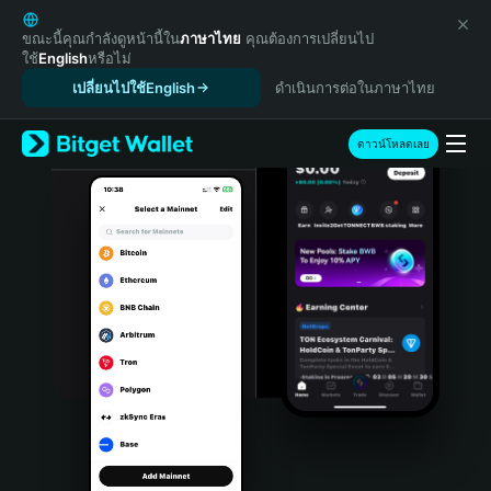
English
日本語
ขณะนี้คุณกำลังดูหน้านี้ใน
ภาษาไทย
คุณต้องการเปลี่ยนไป
ใช้
English
หรือไม่
Tiếng Việt
เปลี่ยนไปใช้English
ดำเนินการต่อในภาษาไทย
Русский
Español (Latinoamérica)
Türkçe
ดาวน์โหลดเลย
Italiano
Français
Deutsch
简体中文
繁體中文
Português (Portugal)
Bahasa Indonesia
ภาษาไทย
हिन्दी
বাংলা
Español
Português (Brasil)
Español (Argentina)