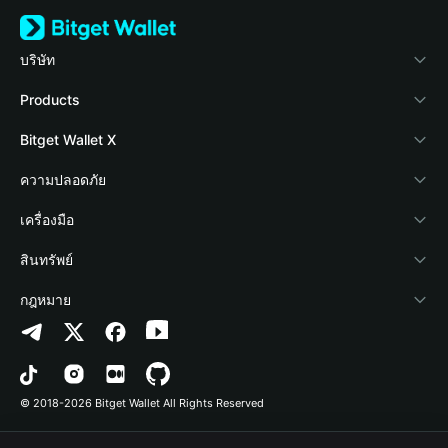
บริษัท
เกี่ยวกับ Bitget Wallet
Products
Blog
Crypto Card
Bitget Wallet X
Academy
Stablecoin Earn
นักพัฒนา
ความปลอดภัย
ข่าวสารด้านคริปโต
Payfi Crypto
เชื่อมต่อ Wallet
Protection Fund
เครื่องมือ
ศูนย์ช่วยเหลือ
Crypto Swap API
Bitget Wallet Pay
เทคโนโลยีความปลอดภัย
ซื้อคริปโต
สินทรัพย์
ติดต่อเรา
Altcoin Season Index
ลิสต์โปรเจกต์
การตรวจจับการอนุญาต
Arbitrum
กฎหมาย
ทรัพยากรข้อมูลของแบรนด์
Prediction Markets
การตรวจจับสัญญา
Avalanche
นโยบายความเป็นส่วนตัว
อาชีพ
DApp
การโอนเป็นชุด
Bitcoin
ข้อตกลงในการใช้บริการ
© 2018-2026 Bitget Wallet All Rights Reserved
การยืนยันช่องทางอย่างเป็นทางการ
Trade
BNB Chain
Risk Disclosure