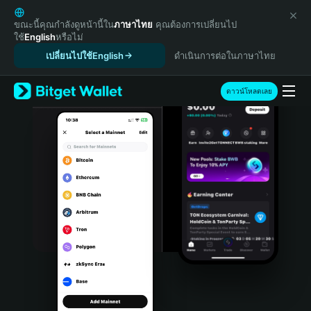
English
日本語
ขณะนี้คุณกำลังดูหน้านี้ใน
ภาษาไทย
คุณต้องการเปลี่ยนไป
ใช้
English
หรือไม่
Tiếng Việt
เปลี่ยนไปใช้English
ดำเนินการต่อในภาษาไทย
Русский
Español (Latinoamérica)
Türkçe
ดาวน์โหลดเลย
Italiano
Français
Deutsch
简体中文
繁體中文
Português (Portugal)
Bahasa Indonesia
ภาษาไทย
हिन्दी
বাংলা
Español
Português (Brasil)
Español (Argentina)