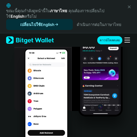
English
日本語
ขณะนี้คุณกำลังดูหน้านี้ใน
ภาษาไทย
คุณต้องการเปลี่ยนไป
ใช้
English
หรือไม่
Tiếng Việt
เปลี่ยนไปใช้English
ดำเนินการต่อในภาษาไทย
Русский
Español (Latinoamérica)
Türkçe
ดาวน์โหลดเลย
Italiano
Français
Deutsch
简体中文
繁體中文
Português (Portugal)
Bahasa Indonesia
ภาษาไทย
हिन्दी
বাংলা
Español
Português (Brasil)
Español (Argentina)