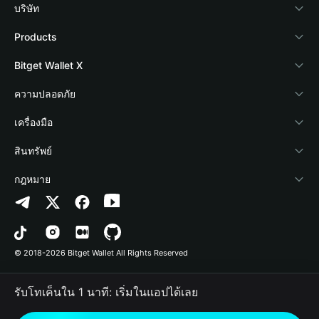
บริษัท
เกี่ยวกับ Bitget Wallet
Products
Blog
Crypto Card
Bitget Wallet X
Academy
Stablecoin Earn
นักพัฒนา
ความปลอดภัย
ข่าวสารด้านคริปโต
Payfi Crypto
เชื่อมต่อ Wallet
Protection Fund
เครื่องมือ
ศูนย์ช่วยเหลือ
Crypto Swap API
Bitget Wallet Pay
เทคโนโลยีความปลอดภัย
ซื้อคริปโต
สินทรัพย์
ติดต่อเรา
Altcoin Season Index
ลิสต์โปรเจกต์
การตรวจจับการอนุญาต
Arbitrum
กฎหมาย
ทรัพยากรข้อมูลของแบรนด์
Prediction Markets
การตรวจจับสัญญา
Avalanche
นโยบายความเป็นส่วนตัว
อาชีพ
DApp
การโอนเป็นชุด
Bitcoin
ข้อตกลงในการใช้บริการ
© 2018-2026 Bitget Wallet All Rights Reserved
การยืนยันช่องทางอย่างเป็นทางการ
Trade
BNB Chain
Risk Disclosure
รับโทเค็นใน 1 นาที: เริ่มในแอปได้เลย
RWA
Polygon