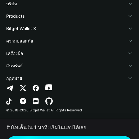
บริษัท
เกี่ยวกับ Bitget Wallet
Products
Blog
Crypto Card
Bitget Wallet X
Academy
Stablecoin Earn
นักพัฒนา
ความปลอดภัย
ข่าวสารด้านคริปโต
Payfi Crypto
เชื่อมต่อ Wallet
Protection Fund
เครื่องมือ
ศูนย์ช่วยเหลือ
Crypto Swap API
Bitget Wallet Pay
เทคโนโลยีความปลอดภัย
ซื้อคริปโต
สินทรัพย์
ติดต่อเรา
Altcoin Season Index
ลิสต์โปรเจกต์
การตรวจจับการอนุญาต
Arbitrum
กฎหมาย
ทรัพยากรข้อมูลของแบรนด์
Prediction Markets
การตรวจจับสัญญา
Avalanche
นโยบายความเป็นส่วนตัว
อาชีพ
DApp
การโอนเป็นชุด
Bitcoin
ข้อตกลงในการใช้บริการ
© 2018-2026 Bitget Wallet All Rights Reserved
การยืนยันช่องทางอย่างเป็นทางการ
Trade
BNB Chain
Risk Disclosure
รับโทเค็นใน 1 นาที: เริ่มในแอปได้เลย
RWA
Polygon