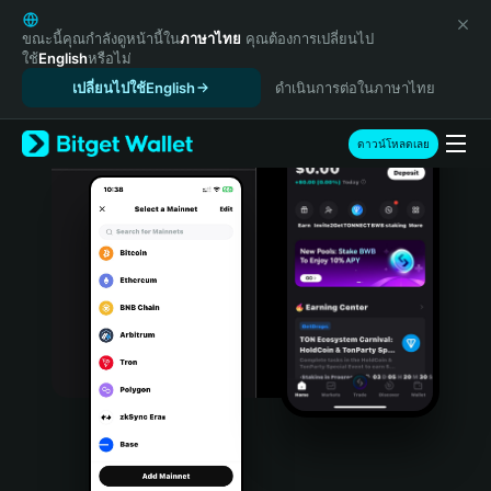
English
日本語
ขณะนี้คุณกำลังดูหน้านี้ใน
ภาษาไทย
คุณต้องการเปลี่ยนไป
ใช้
English
หรือไม่
Tiếng Việt
เปลี่ยนไปใช้English
ดำเนินการต่อในภาษาไทย
Русский
Español (Latinoamérica)
Türkçe
ดาวน์โหลดเลย
Italiano
Français
Deutsch
简体中文
繁體中文
Português (Portugal)
Bahasa Indonesia
ภาษาไทย
हिन्दी
বাংলা
Español
Português (Brasil)
Español (Argentina)