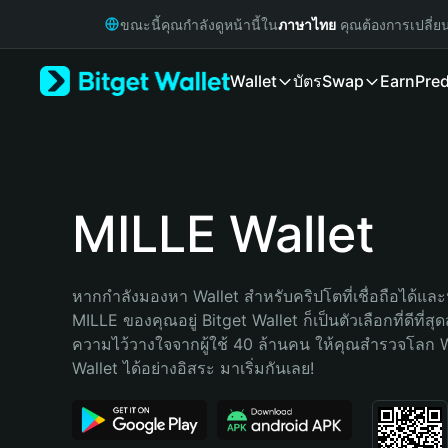
English
ขณะนี้คุณกำลังดูหน้านี้ใน
ภาษาไทย
คุณต้องการเปลี่ย
日本語
Tiếng Việt
Wallet
บัตร
Swap
Earn
Pred
Русский
Español (Latinoamérica)
Türkçe
Italiano
Français
Deutsch
MILLE Wallet
简体中文
繁體中文
Português (Portugal)
หากกำลังมองหา Wallet สำหรับคริปโตที่เชื่อถือได้และป
Bahasa Indonesia
MILLE ของคุณอยู่ Bitget Wallet ก็เป็นตัวเลือกที่ดีที่สุ
ภาษาไทย
ความไว้วางใจจากผู้ใช้ 40 ล้านคน ให้คุณสำรวจโลก 
हिन्दी
Wallet ได้อย่างอิสระ มาเริ่มกันเลย!
বাংলা
Español
Português (Brasil)
Español (Argentina)