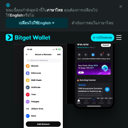
English
日本語
ขณะนี้คุณกำลังดูหน้านี้ใน
ภาษาไทย
คุณต้องการเปลี่ยนไป
ใช้
English
หรือไม่
Tiếng Việt
เปลี่ยนไปใช้English
ดำเนินการต่อในภาษาไทย
Русский
Español (Latinoamérica)
Türkçe
ดาวน์โหลดเลย
Italiano
Français
Deutsch
简体中文
繁體中文
Português (Portugal)
Bahasa Indonesia
ภาษาไทย
हिन्दी
বাংলা
Español
Português (Brasil)
Español (Argentina)