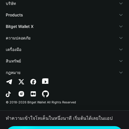
บริษัท
เกี่ยวกับ Bitget Wallet
Products
Blog
Crypto Card
Bitget Wallet X
Academy
Stablecoin Earn
นักพัฒนา
ความปลอดภัย
ข่าวสารด้านคริปโต
Payfi Crypto
เชื่อมต่อ Wallet
Protection Fund
เครื่องมือ
ศูนย์ช่วยเหลือ
Crypto Swap API
Bitget Wallet Pay
เทคโนโลยีความปลอดภัย
ซื้อคริปโต
สินทรัพย์
ติดต่อเรา
Altcoin Season Index
ลิสต์โปรเจกต์
การตรวจจับการอนุญาต
Arbitrum
กฎหมาย
ทรัพยากรข้อมูลของแบรนด์
Prediction Markets
การตรวจจับสัญญา
Avalanche
นโยบายความเป็นส่วนตัว
อาชีพ
DApp
การโอนเป็นชุด
Bitcoin
ข้อตกลงในการใช้บริการ
© 2018-2026 Bitget Wallet All Rights Reserved
การยืนยันช่องทางอย่างเป็นทางการ
Trade
BNB Chain
Risk Disclosure
ทำความเข้าใจโทเค็นในหนึ่งนาที เริ่มต้นได้เลยในแอป
RWA
Polygon