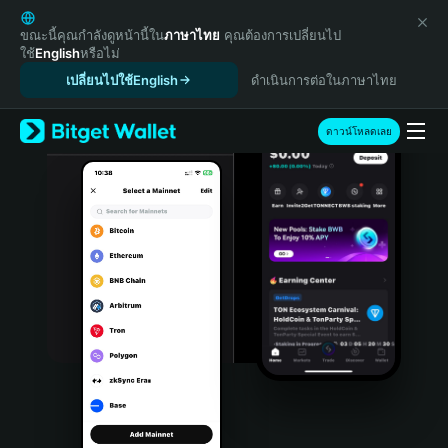
English
日本語
ขณะนี้คุณกำลังดูหน้านี้ใน
ภาษาไทย
คุณต้องการเปลี่ยนไป
ใช้
English
หรือไม่
Tiếng Việt
เปลี่ยนไปใช้English
ดำเนินการต่อในภาษาไทย
Русский
Español (Latinoamérica)
Türkçe
ดาวน์โหลดเลย
Italiano
Français
Deutsch
简体中文
繁體中文
Português (Portugal)
Bahasa Indonesia
ภาษาไทย
हिन्दी
বাংলা
Español
Português (Brasil)
Español (Argentina)