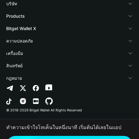
บริษัท
เกี่ยวกับ Bitget Wallet
Products
Blog
Crypto Card
Bitget Wallet X
Academy
Stablecoin Earn
นักพัฒนา
ความปลอดภัย
ข่าวสารด้านคริปโต
Payfi Crypto
เชื่อมต่อ Wallet
Protection Fund
เครื่องมือ
ศูนย์ช่วยเหลือ
Crypto Swap API
Bitget Wallet Pay
เทคโนโลยีความปลอดภัย
ซื้อคริปโต
สินทรัพย์
ติดต่อเรา
Altcoin Season Index
ลิสต์โปรเจกต์
การตรวจจับการอนุญาต
Arbitrum
กฎหมาย
ทรัพยากรข้อมูลของแบรนด์
Prediction Markets
การตรวจจับสัญญา
Avalanche
นโยบายความเป็นส่วนตัว
อาชีพ
DApp
การโอนเป็นชุด
Bitcoin
ข้อตกลงในการใช้บริการ
© 2018-2026 Bitget Wallet All Rights Reserved
การยืนยันช่องทางอย่างเป็นทางการ
Trade
BNB Chain
Risk Disclosure
ทำความเข้าใจโทเค็นในหนึ่งนาที เริ่มต้นได้เลยในแอป
RWA
Polygon