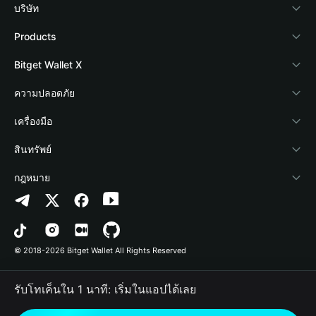
บริษัท
เกี่ยวกับ Bitget Wallet
Products
Blog
Crypto Card
Bitget Wallet X
Academy
Stablecoin Earn
นักพัฒนา
ความปลอดภัย
ข่าวสารด้านคริปโต
Payfi Crypto
เชื่อมต่อ Wallet
Protection Fund
เครื่องมือ
ศูนย์ช่วยเหลือ
Crypto Swap API
Bitget Wallet Pay
เทคโนโลยีความปลอดภัย
ซื้อคริปโต
สินทรัพย์
ติดต่อเรา
Altcoin Season Index
ลิสต์โปรเจกต์
การตรวจจับการอนุญาต
Arbitrum
กฎหมาย
ทรัพยากรข้อมูลของแบรนด์
Prediction Markets
การตรวจจับสัญญา
Avalanche
นโยบายความเป็นส่วนตัว
อาชีพ
DApp
การโอนเป็นชุด
Bitcoin
ข้อตกลงในการใช้บริการ
© 2018-2026 Bitget Wallet All Rights Reserved
การยืนยันช่องทางอย่างเป็นทางการ
Trade
BNB Chain
Risk Disclosure
รับโทเค็นใน 1 นาที: เริ่มในแอปได้เลย
RWA
Polygon