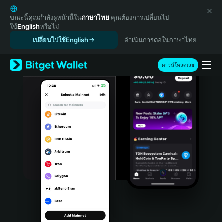
English
日本語
ขณะนี้คุณกำลังดูหน้านี้ใน
ภาษาไทย
คุณต้องการเปลี่ยนไป
ใช้
English
หรือไม่
Tiếng Việt
เปลี่ยนไปใช้English
ดำเนินการต่อในภาษาไทย
Русский
Español (Latinoamérica)
Türkçe
ดาวน์โหลดเลย
Italiano
Français
Deutsch
简体中文
繁體中文
Português (Portugal)
Bahasa Indonesia
ภาษาไทย
हिन्दी
বাংলা
Español
Português (Brasil)
Español (Argentina)