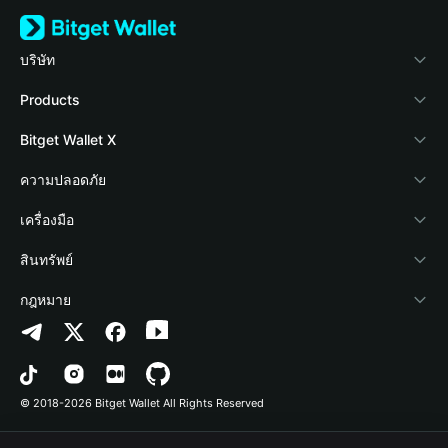
บริษัท
เกี่ยวกับ Bitget Wallet
Products
Blog
Crypto Card
Bitget Wallet X
Academy
Stablecoin Earn
นักพัฒนา
ความปลอดภัย
ข่าวสารด้านคริปโต
Payfi Crypto
เชื่อมต่อ Wallet
Protection Fund
เครื่องมือ
ศูนย์ช่วยเหลือ
Crypto Swap API
Bitget Wallet Pay
เทคโนโลยีความปลอดภัย
ซื้อคริปโต
สินทรัพย์
ติดต่อเรา
Altcoin Season Index
ลิสต์โปรเจกต์
การตรวจจับการอนุญาต
Arbitrum
กฎหมาย
ทรัพยากรข้อมูลของแบรนด์
Prediction Markets
การตรวจจับสัญญา
Avalanche
นโยบายความเป็นส่วนตัว
อาชีพ
DApp
การโอนเป็นชุด
Bitcoin
ข้อตกลงในการใช้บริการ
© 2018-2026 Bitget Wallet All Rights Reserved
การยืนยันช่องทางอย่างเป็นทางการ
Trade
BNB Chain
Risk Disclosure