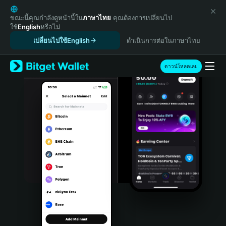
English
日本語
ขณะนี้คุณกำลังดูหน้านี้ใน
ภาษาไทย
คุณต้องการเปลี่ยนไป
ใช้
English
หรือไม่
Tiếng Việt
เปลี่ยนไปใช้English
ดำเนินการต่อในภาษาไทย
Русский
Español (Latinoamérica)
Türkçe
ดาวน์โหลดเลย
Italiano
Français
Deutsch
简体中文
繁體中文
Português (Portugal)
Bahasa Indonesia
ภาษาไทย
हिन्दी
বাংলা
Español
Português (Brasil)
Español (Argentina)