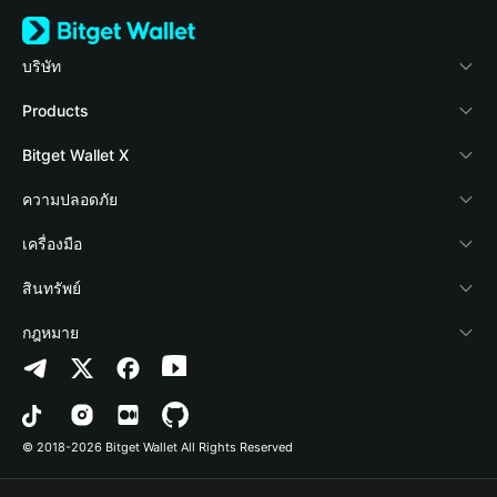
บริษัท
เกี่ยวกับ Bitget Wallet
Products
Blog
Crypto Card
Bitget Wallet X
Academy
Stablecoin Earn
นักพัฒนา
ความปลอดภัย
ข่าวสารด้านคริปโต
Payfi Crypto
เชื่อมต่อ Wallet
Protection Fund
เครื่องมือ
ศูนย์ช่วยเหลือ
Crypto Swap API
Bitget Wallet Pay
เทคโนโลยีความปลอดภัย
ซื้อคริปโต
สินทรัพย์
ติดต่อเรา
Altcoin Season Index
ลิสต์โปรเจกต์
การตรวจจับการอนุญาต
Arbitrum
กฎหมาย
ทรัพยากรข้อมูลของแบรนด์
Prediction Markets
การตรวจจับสัญญา
Avalanche
นโยบายความเป็นส่วนตัว
อาชีพ
DApp
การโอนเป็นชุด
Bitcoin
ข้อตกลงในการใช้บริการ
© 2018-2026 Bitget Wallet All Rights Reserved
การยืนยันช่องทางอย่างเป็นทางการ
Trade
BNB Chain
Risk Disclosure