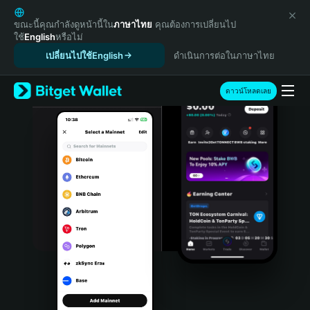
English
日本語
ขณะนี้คุณกำลังดูหน้านี้ใน
ภาษาไทย
คุณต้องการเปลี่ยนไป
ใช้
English
หรือไม่
Tiếng Việt
เปลี่ยนไปใช้English
ดำเนินการต่อในภาษาไทย
Русский
Español (Latinoamérica)
Türkçe
ดาวน์โหลดเลย
Italiano
Français
Deutsch
简体中文
繁體中文
Português (Portugal)
Bahasa Indonesia
ภาษาไทย
हिन्दी
বাংলা
Español
Português (Brasil)
Español (Argentina)