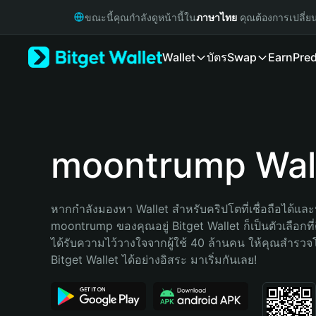
English
ขณะนี้คุณกำลังดูหน้านี้ใน
ภาษาไทย
คุณต้องการเปลี่ย
日本語
Tiếng Việt
Wallet
บัตร
Swap
Earn
Pred
Русский
Español (Latinoamérica)
Türkçe
Italiano
Français
Deutsch
moontrump Wal
简体中文
繁體中文
Português (Portugal)
หากกำลังมองหา Wallet สำหรับคริปโตที่เชื่อถือได้และป
Bahasa Indonesia
moontrump ของคุณอยู่ Bitget Wallet ก็เป็นตัวเลือกที่ด
ภาษาไทย
ได้รับความไว้วางใจจากผู้ใช้ 40 ล้านคน ให้คุณสำรว
हिन्दी
Bitget Wallet ได้อย่างอิสระ มาเริ่มกันเลย!
বাংলা
Español
Português (Brasil)
Español (Argentina)