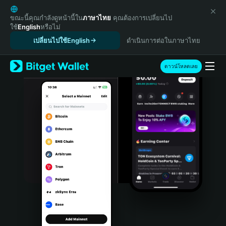
English
日本語
ขณะนี้คุณกำลังดูหน้านี้ใน
ภาษาไทย
คุณต้องการเปลี่ยนไป
ใช้
English
หรือไม่
Tiếng Việt
เปลี่ยนไปใช้English
ดำเนินการต่อในภาษาไทย
Русский
Español (Latinoamérica)
Türkçe
ดาวน์โหลดเลย
Italiano
Français
Deutsch
简体中文
繁體中文
Português (Portugal)
Bahasa Indonesia
ภาษาไทย
हिन्दी
বাংলা
Español
Português (Brasil)
Español (Argentina)