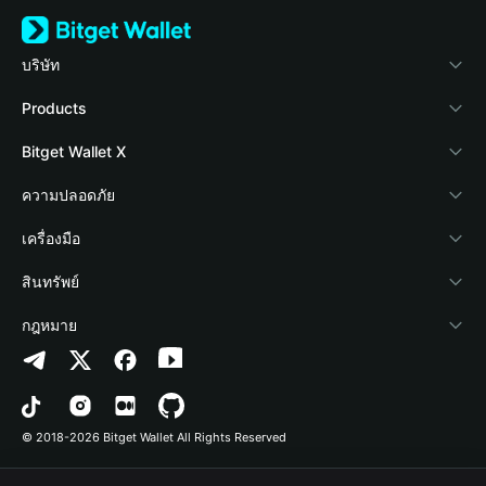
บริษัท
เกี่ยวกับ Bitget Wallet
Products
Blog
Crypto Card
Bitget Wallet X
Academy
Stablecoin Earn
นักพัฒนา
ความปลอดภัย
ข่าวสารด้านคริปโต
Payfi Crypto
เชื่อมต่อ Wallet
Protection Fund
เครื่องมือ
ศูนย์ช่วยเหลือ
Crypto Swap API
Bitget Wallet Pay
เทคโนโลยีความปลอดภัย
ซื้อคริปโต
สินทรัพย์
ติดต่อเรา
Altcoin Season Index
ลิสต์โปรเจกต์
การตรวจจับการอนุญาต
Arbitrum
กฎหมาย
ทรัพยากรข้อมูลของแบรนด์
Prediction Markets
การตรวจจับสัญญา
Avalanche
นโยบายความเป็นส่วนตัว
อาชีพ
DApp
การโอนเป็นชุด
Bitcoin
ข้อตกลงในการใช้บริการ
© 2018-2026 Bitget Wallet All Rights Reserved
การยืนยันช่องทางอย่างเป็นทางการ
Trade
BNB Chain
Risk Disclosure