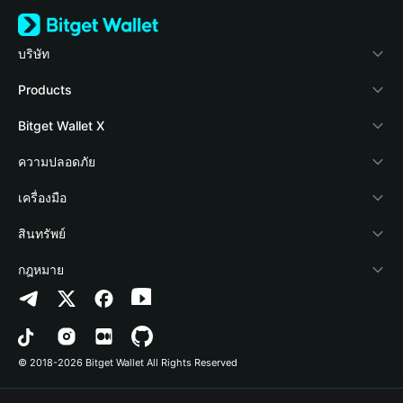
บริษัท
เกี่ยวกับ Bitget Wallet
Products
Blog
Crypto Card
Bitget Wallet X
Academy
Stablecoin Earn
นักพัฒนา
ความปลอดภัย
ข่าวสารด้านคริปโต
Payfi Crypto
เชื่อมต่อ Wallet
Protection Fund
เครื่องมือ
ศูนย์ช่วยเหลือ
Crypto Swap API
Bitget Wallet Pay
เทคโนโลยีความปลอดภัย
ซื้อคริปโต
สินทรัพย์
ติดต่อเรา
Altcoin Season Index
ลิสต์โปรเจกต์
การตรวจจับการอนุญาต
Arbitrum
กฎหมาย
ทรัพยากรข้อมูลของแบรนด์
Prediction Markets
การตรวจจับสัญญา
Avalanche
นโยบายความเป็นส่วนตัว
อาชีพ
DApp
การโอนเป็นชุด
Bitcoin
ข้อตกลงในการใช้บริการ
© 2018-2026 Bitget Wallet All Rights Reserved
การยืนยันช่องทางอย่างเป็นทางการ
Trade
BNB Chain
Risk Disclosure