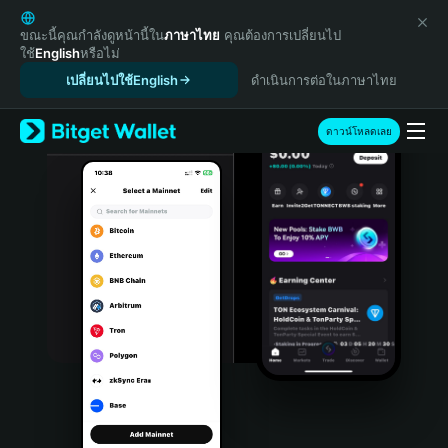
English
日本語
ขณะนี้คุณกำลังดูหน้านี้ใน
ภาษาไทย
คุณต้องการเปลี่ยนไป
ใช้
English
หรือไม่
Tiếng Việt
เปลี่ยนไปใช้English
ดำเนินการต่อในภาษาไทย
Русский
Español (Latinoamérica)
Türkçe
ดาวน์โหลดเลย
Italiano
Français
Deutsch
简体中文
繁體中文
Português (Portugal)
Bahasa Indonesia
ภาษาไทย
हिन्दी
বাংলা
Español
Português (Brasil)
Español (Argentina)